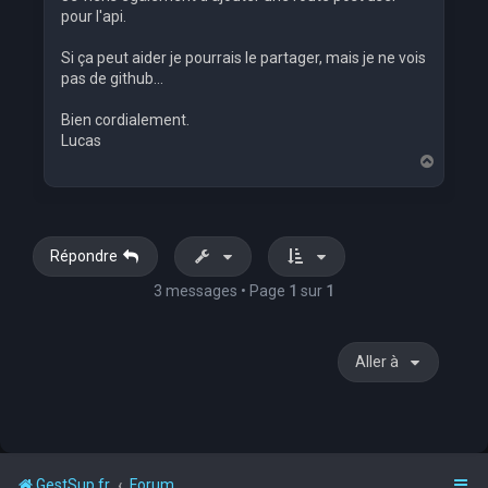
pour l'api.
Si ça peut aider je pourrais le partager, mais je ne vois
pas de github...
Bien cordialement.
Lucas
H
a
u
t
Répondre
3 messages • Page
1
sur
1
Aller à
GestSup.fr
Forum