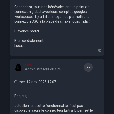
Cependant, tous nos bénévoles ont un point de
connexion global avec leurs comptes googles
workspaces. Il y a t-il un moyen de permettre la
connexion SSO à la place de simple login/mdp ?
D'avance merci.
Bien cordialement.
Lucas
H
a
u
t
Flox
Citation
Administrateur du site
mer. 12 nov. 2025 17:07
Bonjour,
actuellement cette fonctionnalité n'est pas
disponible, seule le connecteur Entra ID permet le