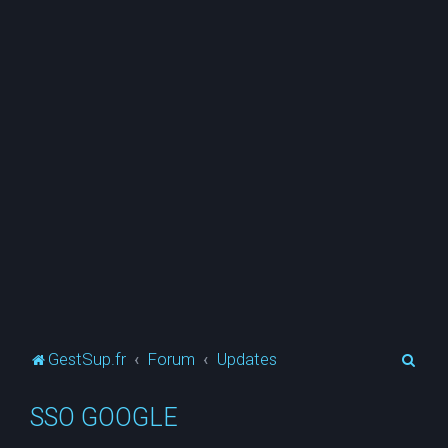
R
GestSup.fr
Forum
Updates
e
SSO GOOGLE
c
h