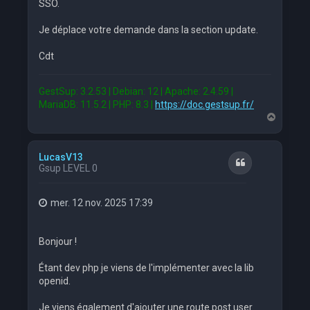
SSO.
Je déplace votre demande dans la section update.
Cdt
GestSup: 3.2.53 | Debian: 12 | Apache: 2.4.59 |
MariaDB: 11.5.2 | PHP: 8.3 |
https://doc.gestsup.fr/
H
a
u
t
LucasV13
Citation
Gsup LEVEL 0
mer. 12 nov. 2025 17:39
Bonjour !
Étant dev php je viens de l'implémenter avec la lib
openid.
Je viens également d'ajouter une route post user