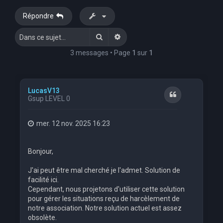
e
Répondre
r
Rechercher
Recherche avancée
c
h
3 messages • Page
1
sur
1
e
r
LucasV13
Citation
Gsup LEVEL 0
mer. 12 nov. 2025 16:23
Bonjour,
J'ai peut être mal cherché je l'admet. Solution de
facilité ici.
Cependant, nous projetons d'utiliser cette solution
pour gérer les situations reçu de harcèlement de
notre association. Notre solution actuel est assez
obsolète.