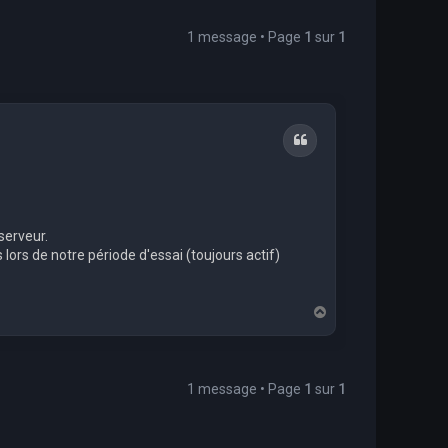
1 message • Page
1
sur
1
Citation
serveur.
 lors de notre période d'essai (toujours actif)
H
a
u
t
1 message • Page
1
sur
1