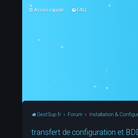
Accès rapide
FAQ
GestSup.fr
Forum
Installation & Configu
transfert de configuration et BD