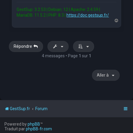
GestSup: 3.2.53 | Debian: 12 | Apache: 2.4.59 |
MariaDB: 11.5.2 | PHP: 8.3 |
https://doc.gestsup.fr/
H
a
u
t
Répondre
4 messages • Page
1
sur
1
Aller à
GestSup.fr
Forum
Powered by
phpBB
™
Traduit par
phpBB-fr.com