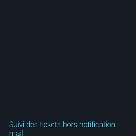
e
r
c
h
e
r
Suivi des tickets hors notification
mail