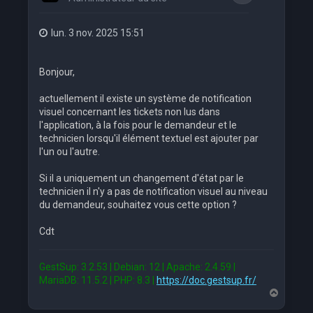
lun. 3 nov. 2025 15:51
Bonjour,
actuellement il existe un système de notification
visuel concernant les tickets non lus dans
l'application, à la fois pour le demandeur et le
technicien lorsqu'il élément textuel est ajouter par
l'un ou l'autre.
Si il a uniquement un changement d'état par le
technicien il n'y a pas de notification visuel au niveau
du demandeur, souhaitez vous cette option ?
Cdt
GestSup: 3.2.53 | Debian: 12 | Apache: 2.4.59 |
MariaDB: 11.5.2 | PHP: 8.3 |
https://doc.gestsup.fr/
H
a