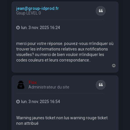
u
t
jean@group-idprod.fr
Citation
Gsup LEVEL 0
lun. 3 nov. 2025 16:24
merci pour votre réponse. pouvez-vous m'indiquer où
trouver les informations relatives aux notifications
visuelles? ou merci de bien vouloir m'indiquer les
codes couleurs et leurs correspondance..
H
a
u
t
Flox
Citation
Administrateur du site
lun. 3 nov. 2025 16:54
Warning jaunes ticket non lus warning rouge ticket
non attribué