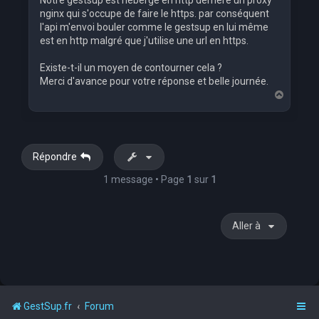
Notre gestsup est hébergé en http derrière un proxy
nginx qui s'occupe de faire le https. par conséquent
l'api m'envoi bouler comme le gestsup en lui même
est en http malgré que j'utilise une url en https.
Existe-t-il un moyen de contourner cela ?
Merci d'avance pour votre réponse et belle journée.
H
a
u
t
Répondre
1 message • Page
1
sur
1
Aller à
GestSup.fr
Forum