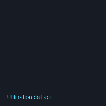
e
r
c
h
e
r
Utilisation de l'api