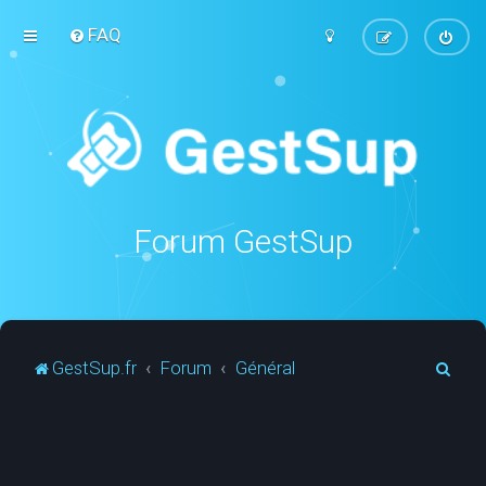
FAQ
Forum GestSup
R
GestSup.fr
Forum
Général
e
c
h