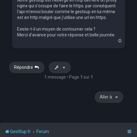
Notre gestsup est hébergé en http derrière un proxy
nginx qui s'occupe de faire le https. par conséquent
l'api m'envoi bouler comme le gestsup en lui même
est en http malgré que j'utilise une url en https.
Existe-t-il un moyen de contourner cela ?
Merci d'avance pour votre réponse et belle journée.
H
a
u
t
Répondre
1 message • Page
1
sur
1
Aller à
GestSup.fr
Forum