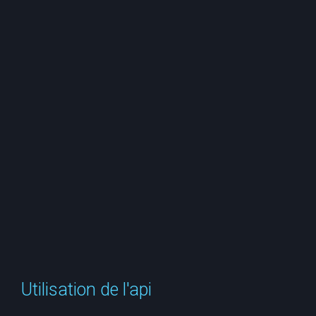
e
r
c
h
e
r
Utilisation de l'api