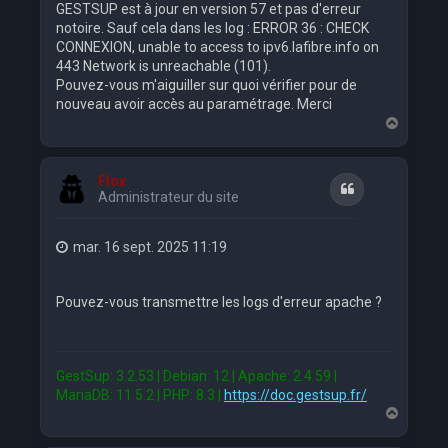
GESTSUP est à jour en version 57 et pas d'erreur
notoire. Sauf cela dans les log : ERROR 36 : CHECK
CONNEXION, unable to access to ipv6.lafibre.info on
443 Network is unreachable (101).
Pouvez-vous m'aiguiller sur quoi vérifier pour de
nouveau avoir accès au paramétrage. Merci
H
a
u
t
Flox
Citation
Administrateur du site
mar. 16 sept. 2025 11:19
Pouvez-vous transmettre les logs d'erreur apache ?
GestSup: 3.2.53 | Debian: 12 | Apache: 2.4.59 |
MariaDB: 11.5.2 | PHP: 8.3 |
https://doc.gestsup.fr/
H
a
u