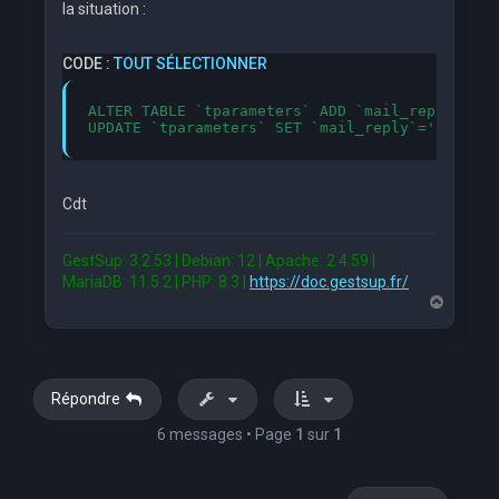
la situation :
CODE :
TOUT SÉLECTIONNER
ALTER TABLE `tparameters` ADD `mail_reply` VAR
UPDATE `tparameters` SET `mail_reply`='sender'
Cdt
GestSup: 3.2.53 | Debian: 12 | Apache: 2.4.59 |
MariaDB: 11.5.2 | PHP: 8.3 |
https://doc.gestsup.fr/
H
a
u
t
Répondre
6 messages • Page
1
sur
1