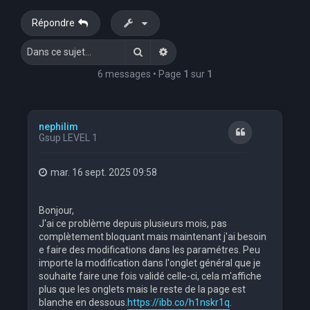
e
Répondre
r
Rechercher
Recherche avancée
c
h
6 messages • Page
1
sur
1
e
r
nephilim
Citation
Gsup LEVEL 1
mar. 16 sept. 2025 09:58
Bonjour,
J'ai ce problème depuis plusieurs mois, pas
complètement bloquant mais maintenant j'ai besoin
e faire des modifications dans les paramétres. Peu
importe la modification dans l'onglet général que je
souhaite faire une fois validé celle-ci, cela m'affiche
plus que les onglets mais le reste de la page est
blanche en dessous.
https://ibb.co/h1nskr1q
.