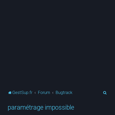
R
GestSup.fr
Forum
Bugtrack
e
paramétrage impossible
c
h