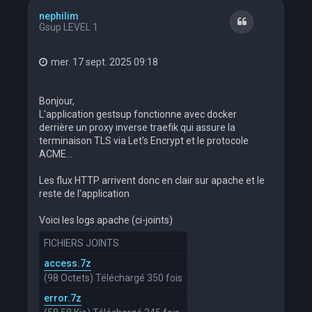
t
nephilim
Citation
Gsup LEVEL 1
mer. 17 sept. 2025 09:18
Bonjour,
L'application gestsup fonctionne avec docker
derrière un proxy inverse traefik qui assure la
terminaison TLS via Let's Encrypt et le protocole
ACME...
Les flux HTTP arrivent donc en clair sur apache et le
reste de l'application
Voici les logs apache (ci-joints)
FICHIERS JOINTS
access.7z
(98 Octets) Téléchargé 350 fois
error.7z