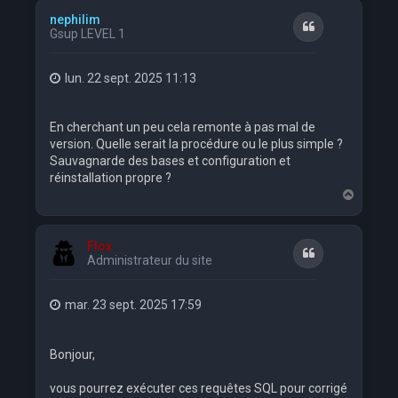
t
nephilim
Citation
Gsup LEVEL 1
lun. 22 sept. 2025 11:13
En cherchant un peu cela remonte à pas mal de
version. Quelle serait la procédure ou le plus simple ?
Sauvagnarde des bases et configuration et
réinstallation propre ?
H
a
u
t
Flox
Citation
Administrateur du site
mar. 23 sept. 2025 17:59
Bonjour,
vous pourrez exécuter ces requêtes SQL pour corrigé