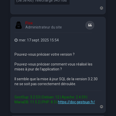
(58.58 Kio) Téléchargé 345 fois
H
a
u
t
Flox
Citation
Administrateur du site
mer. 17 sept. 2025 15:54
Pouvez-vous préciser votre version ?
Pouvez-vous préciser comment vous réalisé les
mises à jour de l'application ?
Il semble que la mise à jour SQL de la version 3.2.30
ne se soit pas correctement déroulée.
GestSup: 3.2.53 | Debian: 12 | Apache: 2.4.59 |
MariaDB: 11.5.2 | PHP: 8.3 |
https://doc.gestsup.fr/
H
a
u