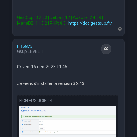
GestSup: 3.2.53 | Debian: 12 | Apache: 2.4.59 |
MariaDB: 11.5.2 | PHP: 8.3 |
https://doc.gestsup.fr/
H
a
u
t
Info875
Citation
Gsup LEVEL 1
ven. 15 déc. 2023 11:46
Je viens d'installer la version 3.2.43.
FICHIERS JOINTS