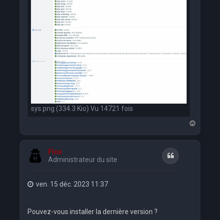
sys.png (334.3 Kio) Vu 14721 fois
H
a
u
t
Flox
Citation
Administrateur du site
ven. 15 déc. 2023 11:37
Pouvez-vous installer la dernière version ?