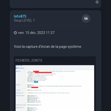
H
a
u
t
Info875
Citation
Gsup LEVEL 1
ven. 15 déc. 2023 11:37
Voici la capture d'écran de la page système.
FICHIERS JOINTS