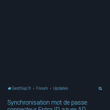
R
GestSup.fr
Forum
Updates
e
Synchronisation mot de passe
c
connecteur Entra ID azure AD
h