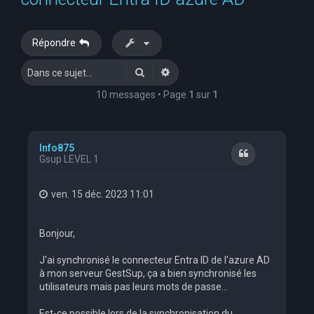
e
r
Répondre
c
Rechercher
Recherche avancée
h
e
10 messages • Page
1
sur
1
r
Info875
Citation
Gsup LEVEL 1
ven. 15 déc. 2023 11:01
Bonjour,
J'ai synchronisé le connecteur Entra ID de l'azure AD
à mon serveur GestSup, ça a bien synchronisé les
utilisateurs mais pas leurs mots de passe...
Est-ce possible lors de la synchronisation du