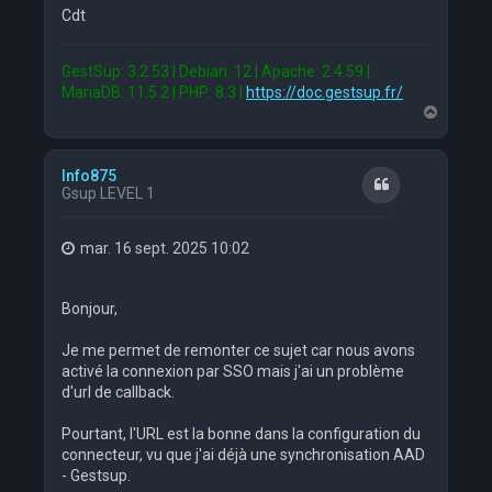
Cdt
GestSup: 3.2.53 | Debian: 12 | Apache: 2.4.59 |
MariaDB: 11.5.2 | PHP: 8.3 |
https://doc.gestsup.fr/
H
a
u
t
Info875
Citation
Gsup LEVEL 1
mar. 16 sept. 2025 10:02
Bonjour,
Je me permet de remonter ce sujet car nous avons
activé la connexion par SSO mais j'ai un problème
d'url de callback.
Pourtant, l'URL est la bonne dans la configuration du
connecteur, vu que j'ai déjà une synchronisation AAD
- Gestsup.