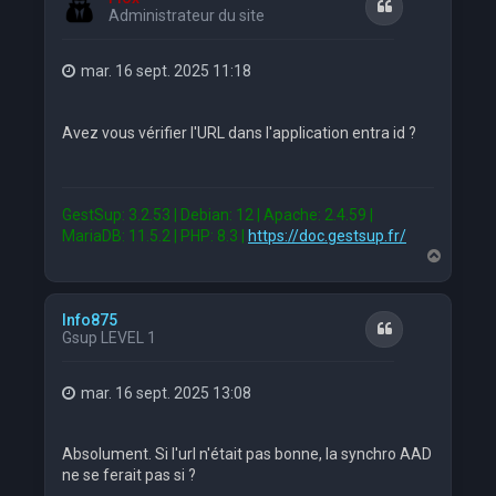
Citation
Administrateur du site
mar. 16 sept. 2025 11:18
Avez vous vérifier l'URL dans l'application entra id ?
GestSup: 3.2.53 | Debian: 12 | Apache: 2.4.59 |
MariaDB: 11.5.2 | PHP: 8.3 |
https://doc.gestsup.fr/
H
a
u
t
Info875
Citation
Gsup LEVEL 1
mar. 16 sept. 2025 13:08
Absolument. Si l'url n'était pas bonne, la synchro AAD
ne se ferait pas si ?