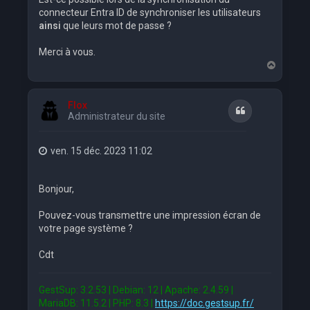
connecteur Entra ID de synchroniser les utilisateurs
ainsi
que leurs mot de passe ?
Merci à vous.
H
a
u
t
Flox
Citation
Administrateur du site
ven. 15 déc. 2023 11:02
Bonjour,
Pouvez-vous transmettre une impression écran de
votre page système ?
Cdt
GestSup: 3.2.53 | Debian: 12 | Apache: 2.4.59 |
MariaDB: 11.5.2 | PHP: 8.3 |
https://doc.gestsup.fr/