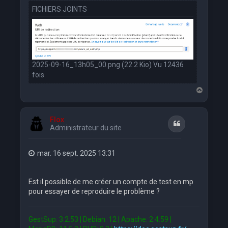
FICHIERS JOINTS
2025-09-16_13h05_00.png (22.2 Kio) Vu 12436
fois
H
a
u
t
Flox
Citation
Administrateur du site
mar. 16 sept. 2025 13:31
Est il possible de me créer un compte de test en mp
pour essayer de reproduire le problème ?
GestSup: 3.2.53 | Debian: 12 | Apache: 2.4.59 |