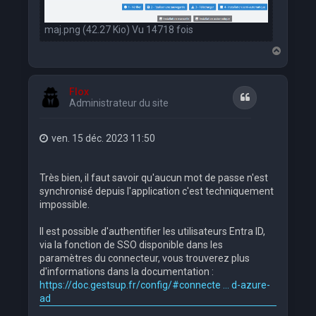
maj.png (42.27 Kio) Vu 14718 fois
H
a
u
t
Flox
Citation
Administrateur du site
ven. 15 déc. 2023 11:50
Très bien, il faut savoir qu'aucun mot de passe n'est
synchronisé depuis l'application c'est techniquement
impossible.
Il est possible d'authentifier les utilisateurs Entra ID,
via la fonction de SSO disponible dans les
paramètres du connecteur, vous trouverez plus
d'informations dans la documentation :
https://doc.gestsup.fr/config/#connecte ... d-azure-
ad