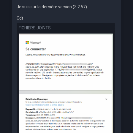
Je suis sur la dernière version (3.2.57).
Cdt
FICHIERS JOINTS