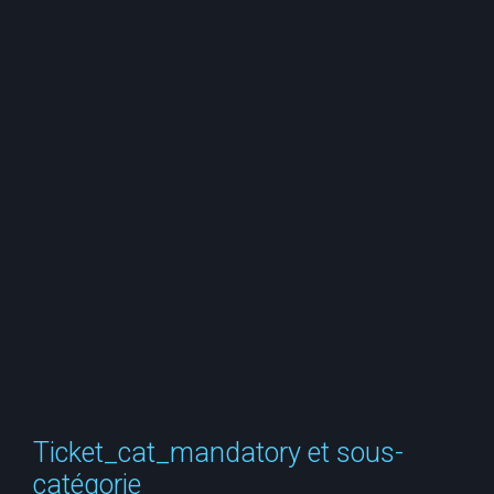
e
r
c
h
e
r
Ticket_cat_mandatory et sous-
catégorie