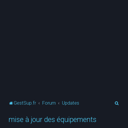
R
GestSup.fr
Forum
Updates
e
mise à jour des équipements
c
h