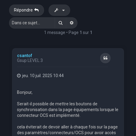
e
Répondre
r
Rechercher
Recherche avancée
c
h
1 message • Page
1
sur
1
e
r
csantof
Citation
Gsup LEVEL 3
jeu. 10 juil. 2025 10:44
Bonjour,
Serait-il possible de mettre les boutons de
synchronisation dans la page équipements lorsque le
connecteur OCS est implémenté.
cela éviterait de devoir aller à chaque fois sur la page
des paramètres/connecteurs/OCS pour avoir accès