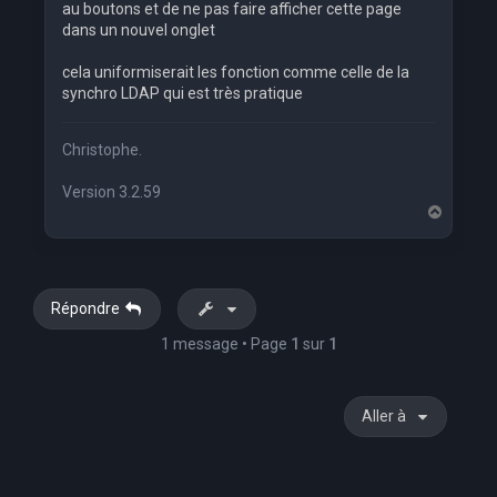
au boutons et de ne pas faire afficher cette page
dans un nouvel onglet
cela uniformiserait les fonction comme celle de la
synchro LDAP qui est très pratique
Christophe.
Version 3.2.59
H
a
u
t
Répondre
1 message • Page
1
sur
1
Aller à