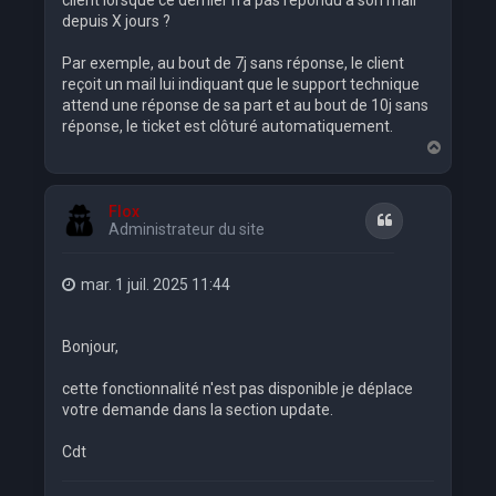
client lorsque ce dernier n'a pas répondu à son mail
depuis X jours ?
Par exemple, au bout de 7j sans réponse, le client
reçoit un mail lui indiquant que le support technique
attend une réponse de sa part et au bout de 10j sans
réponse, le ticket est clôturé automatiquement.
H
a
u
t
Flox
Citation
Administrateur du site
mar. 1 juil. 2025 11:44
Bonjour,
cette fonctionnalité n'est pas disponible je déplace
votre demande dans la section update.
Cdt