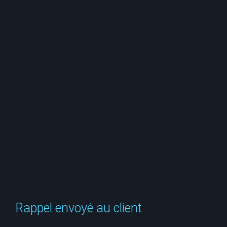
e
r
c
h
e
r
Rappel envoyé au client