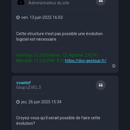
Citation
Administrateur du site
ven. 13 juin 2025 16:03
Cette structure n'est pas possible une évolution
logiciel est nécessaire.
GestSup: 3.2.53 | Debian: 12 | Apache: 2.4.59 |
MariaDB: 11.5.2 | PHP: 8.3 |
https://doc.gestsup.fr/
H
a
u
t
csantof
Citation
Gsup LEVEL 3
jeu. 26 juin 2025 15:34
Croyez-vous qu'il serait possible de faire cette
évolution?