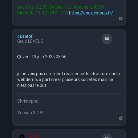
GestSup: 3.2.53 | Debian: 12 | Apache: 2.4.59 |
MariaDB: 11.5.2 | PHP: 8.3 |
https://doc.gestsup.fr/
H
a
u
t
csantof
Citation
Gsup LEVEL 3
ven. 13 juin 2025 08:56
je ne vois pas comment réaliser cette structure sur la
webdemo, a part créer plusieurs sociétés mais ce
n'est pas le but
Christophe.
Version 3.2.59
H
a
u
t
Flox