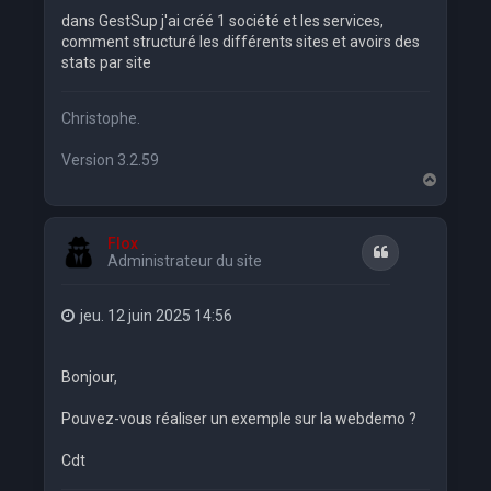
dans GestSup j'ai créé 1 société et les services,
comment structuré les différents sites et avoirs des
stats par site
Christophe.
Version 3.2.59
H
a
u
t
Flox
Citation
Administrateur du site
jeu. 12 juin 2025 14:56
Bonjour,
Pouvez-vous réaliser un exemple sur la webdemo ?
Cdt