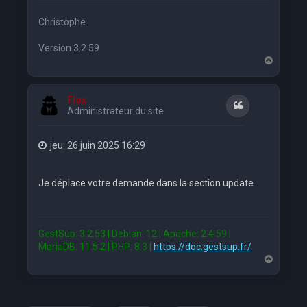
Christophe.
Version 3.2.59
H
a
u
t
Flox
Citation
Administrateur du site
jeu. 26 juin 2025 16:29
Je déplace votre demande dans la section update
GestSup: 3.2.53 | Debian: 12 | Apache: 2.4.59 |
MariaDB: 11.5.2 | PHP: 8.3 |
https://doc.gestsup.fr/
H
a
u
t