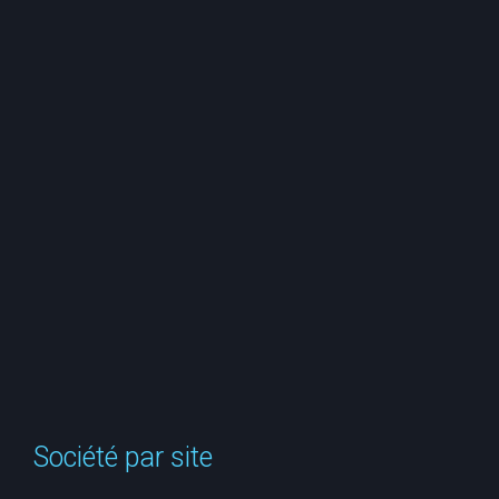
e
r
c
h
e
r
Société par site