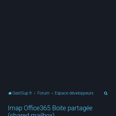
R
GestSup.fr
Forum
Espace développeurs
e
Imap Office365 Boite partagée
c
(shared mailbox)
h