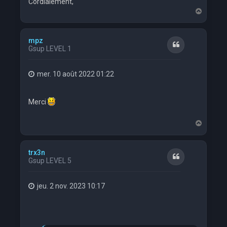
Cordialement,
H
a
u
t
mpz
Citation
Gsup LEVEL 1
mer. 10 août 2022 01:22
Merci
H
a
u
t
trx3n
Citation
Gsup LEVEL 5
jeu. 2 nov. 2023 10:17