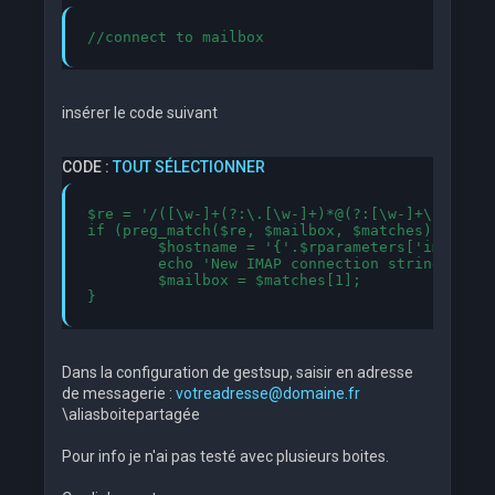
//connect to mailbox
insérer le code suivant
CODE :
TOUT SÉLECTIONNER
$re = '/([\w-]+(?:\.[\w-]+)*@(?:[\w-]+\.)*\w[\
if (preg_match($re, $mailbox, $matches)){

	$hostname = '{'.$rparameters['imap_server'].':'.$rparameters['imap_port'].''.$ssl_check.'/authuser='.$matches[1].'/user='.$matches[2].'}'.$rparameters['imap_inbox'].'';

	echo 'New IMAP connection string : <span style="color:green">'.$hostname.'</span><br />';

	$mailbox = $matches[1];

Dans la configuration de gestsup, saisir en adresse
de messagerie :
votreadresse@domaine.fr
\aliasboitepartagée
Pour info je n'ai pas testé avec plusieurs boites.