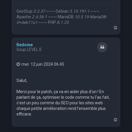
GestSup:
3.2.37
~~~ Debian:
5.10.191-1
~~~
Apache:
2.4.56-1
~~~ MariaDB:
10.5.19-MariaDB-
0+deb11u1
~~~ PHP:
8.1.23
H
a
u
t
Redoine
Citation
Gsup LEVEL 0
mer. 12 juin 2024 06:45
Salut,
Merci pour le patch, ça va en aider plus d'un ! En
parlant de ça, optimiser le code comme tu l'as fait,
c'est un peu comme du SEO pour les sites web :
chaque petite amélioration rend l'ensemble plus
efficace.
H
a
u