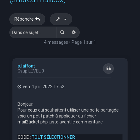
e
r
Répondre
c
Rechercher
Recherche avancée
h
e
4 messages • Page
1
sur
1
r
s.laffont
Citation
Gsup LEVEL 0
ven. 1 juil. 2022 17:52
Bonjour,
Pour ceux qui souhaitent utiliser une boite partagée
voici un petit patch à appliquer au fichier
mail2ticket.php juste avant le commentaire
CODE :
TOUT SÉLECTIONNER