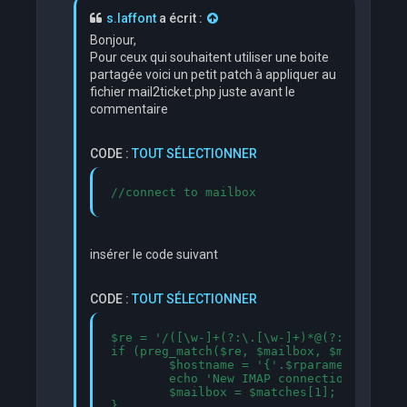
s.laffont
a écrit :
Bonjour,
Pour ceux qui souhaitent utiliser une boite
partagée voici un petit patch à appliquer au
fichier mail2ticket.php juste avant le
commentaire
CODE :
TOUT SÉLECTIONNER
//connect to mailbox
insérer le code suivant
CODE :
TOUT SÉLECTIONNER
$re = '/([\w-]+(?:\.[\w-]+)*@(?:[\w-]+\.)
if (preg_match($re, $mailbox, $matches)){
	$hostname = '{'.$rparameters['imap_server'].':'.$rparameters['imap_port'].''.$ssl_check.'/authuser='.$matches[1].'/user='.$matches[2].'}'.$rparameters['imap_inbox'].'';

	echo 'New IMAP connection string : <span style="color:green">'.$hostname.'</span><br />';

	$mailbox = $matches[1];
