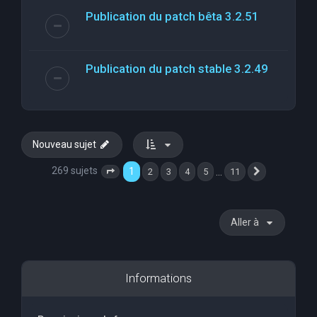
Publication du patch bêta 3.2.51
Publication du patch stable 3.2.49
Nouveau sujet
269 sujets
1
…
2
3
4
5
11
Page
1
sur
11
Suivante
Aller à
Informations