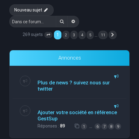
e
Nouveau sujet
r
Rechercher
Recherche avancée
c
h
269 sujets
1
…
2
3
4
5
11
Page
1
sur
11
Suivante
e
r
Annonces
Plus de news ? suivez nous sur
twitter
Ajouter votre société en référence
GestSup
Réponses :
89
…
1
6
7
8
9