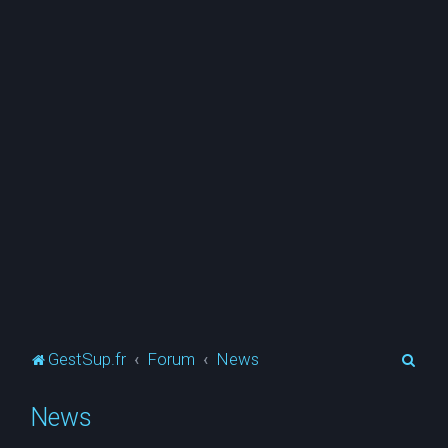
R
GestSup.fr
Forum
News
e
News
c
h