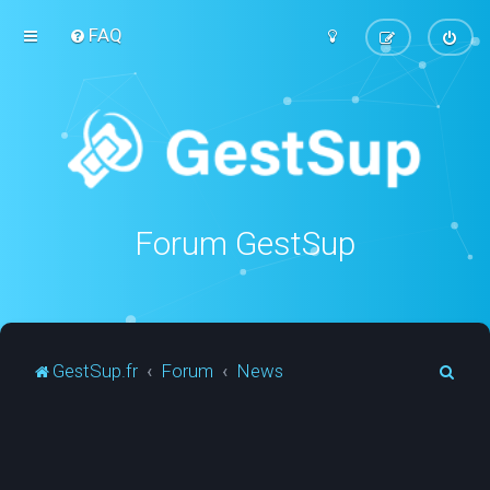
FAQ
Forum GestSup
R
GestSup.fr
Forum
News
e
c
h