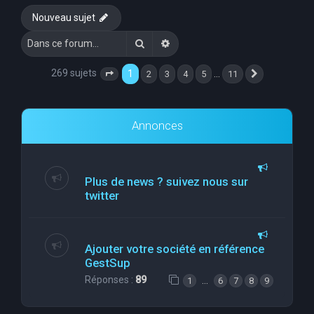
Nouveau sujet
Rechercher
Recherche avancée
269 sujets
1
…
2
3
4
5
11
Page
1
sur
11
Suivante
Annonces
Plus de news ? suivez nous sur
twitter
Ajouter votre société en référence
GestSup
Réponses :
89
…
1
6
7
8
9