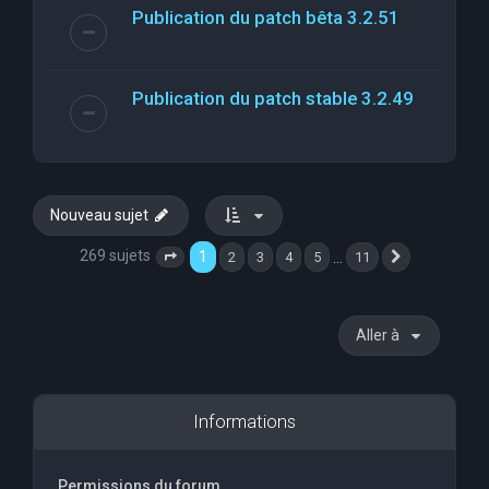
Publication du patch bêta 3.2.51
Publication du patch stable 3.2.49
Nouveau sujet
269 sujets
1
…
2
3
4
5
11
Page
1
sur
11
Suivante
Aller à
Informations
Permissions du forum