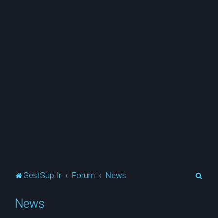
R
GestSup.fr
Forum
News
e
News
c
h