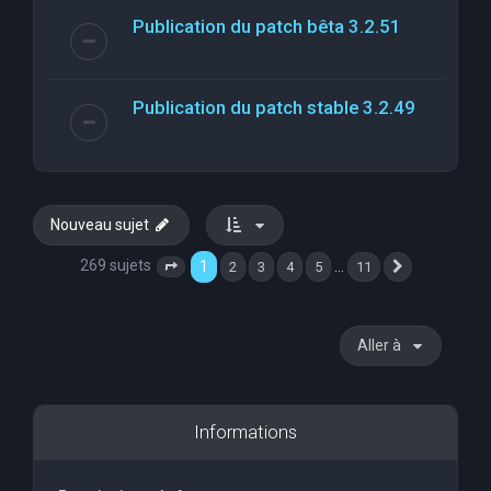
Publication du patch bêta 3.2.51
Publication du patch stable 3.2.49
Nouveau sujet
269 sujets
1
…
2
3
4
5
11
Page
1
sur
11
Suivante
Aller à
Informations