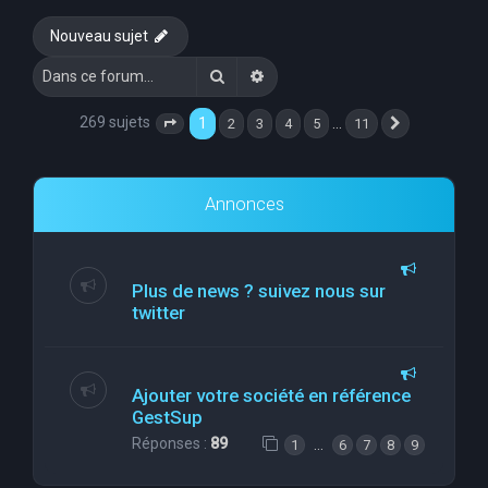
e
Nouveau sujet
r
Rechercher
Recherche avancée
c
h
269 sujets
1
…
2
3
4
5
11
Page
1
sur
11
Suivante
e
r
Annonces
Plus de news ? suivez nous sur
twitter
Ajouter votre société en référence
GestSup
Réponses :
89
…
1
6
7
8
9