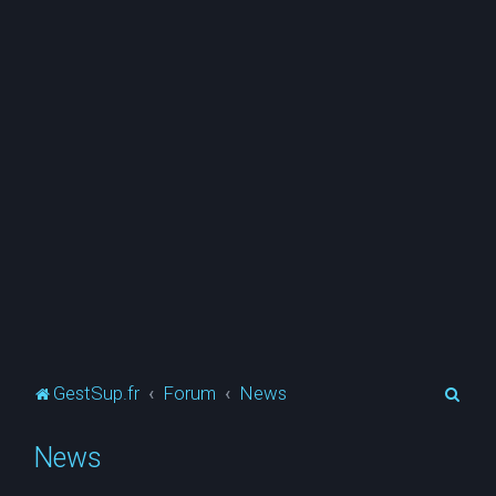
R
GestSup.fr
Forum
News
e
News
c
h