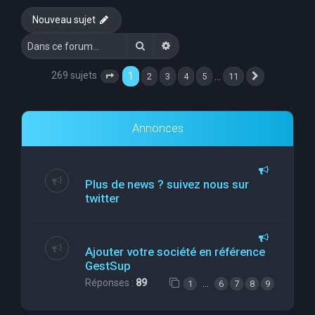
e
Nouveau sujet
r
Rechercher
Recherche avancée
c
h
269 sujets
1
…
2
3
4
5
11
Page
1
sur
11
Suivante
e
r
Annonces
Plus de news ? suivez nous sur
twitter
Ajouter votre société en référence
GestSup
Réponses :
89
…
1
6
7
8
9