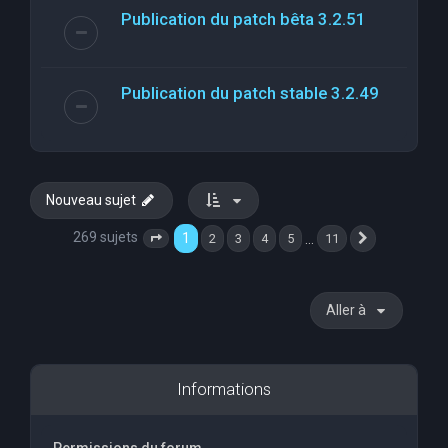
Publication du patch bêta 3.2.51
Publication du patch stable 3.2.49
Nouveau sujet
269 sujets
1
…
2
3
4
5
11
Page
1
sur
11
Suivante
Aller à
Informations