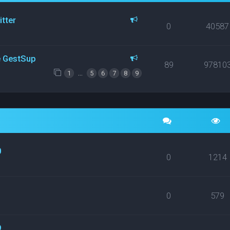
itter
0
40587
ce GestSup
89
97810
…
1
5
6
7
8
9
0
0
1214
0
579
9