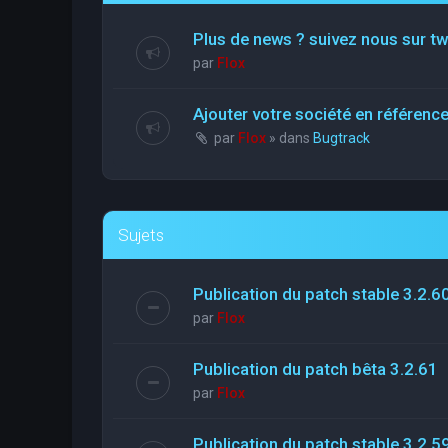
Plus de news ? suivez nous sur tw
par
Flox
Ajouter votre société en référen
par
Flox
» dans
Bugtrack
Sujets
Publication du patch stable 3.2.6
par
Flox
Publication du patch bêta 3.2.61
par
Flox
Publication du patch stable 3.2.5