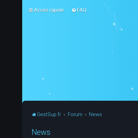
Accès rapide
FAQ
GestSup.fr
Forum
News
News