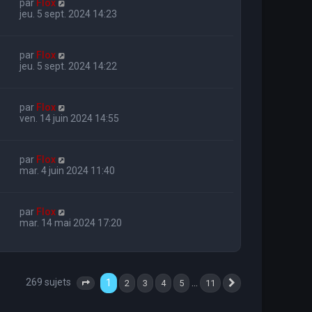
par
Flox
jeu. 5 sept. 2024 14:23
par
Flox
jeu. 5 sept. 2024 14:22
par
Flox
ven. 14 juin 2024 14:55
par
Flox
mar. 4 juin 2024 11:40
par
Flox
mar. 14 mai 2024 17:20
269 sujets
1
…
2
3
4
5
11
Page
1
sur
11
Suivante