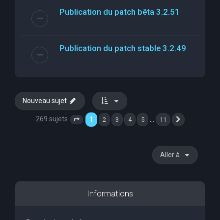
Publication du patch bêta 3.2.51
Publication du patch stable 3.2.49
Nouveau sujet
269 sujets
1
…
2
3
4
5
11
Page
1
sur
11
Suivante
Aller à
Informations