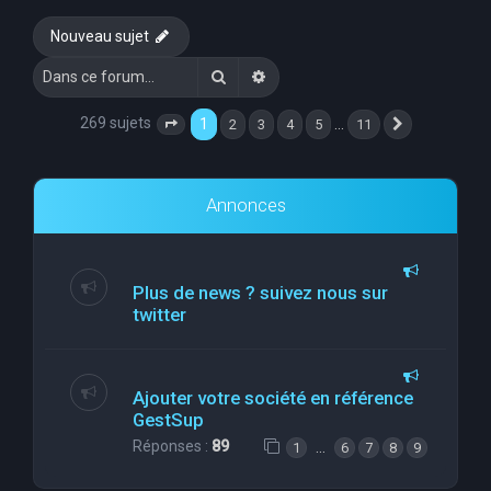
e
Nouveau sujet
r
Rechercher
Recherche avancée
c
h
269 sujets
1
…
2
3
4
5
11
Page
1
sur
11
Suivante
e
r
Annonces
Plus de news ? suivez nous sur
twitter
Ajouter votre société en référence
GestSup
Réponses :
89
…
1
6
7
8
9