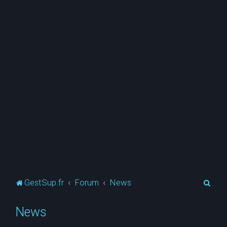
R
GestSup.fr
Forum
News
e
News
c
h