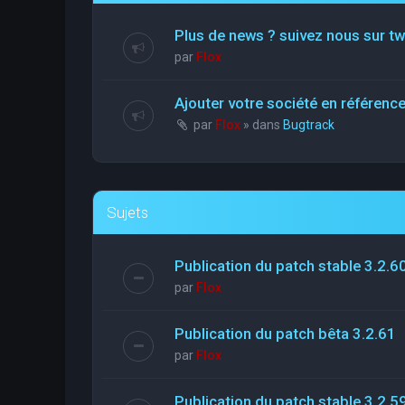
Plus de news ? suivez nous sur tw
par
Flox
Ajouter votre société en référen
par
Flox
» dans
Bugtrack
Sujets
Publication du patch stable 3.2.6
par
Flox
Publication du patch bêta 3.2.61
par
Flox
Publication du patch stable 3.2.5