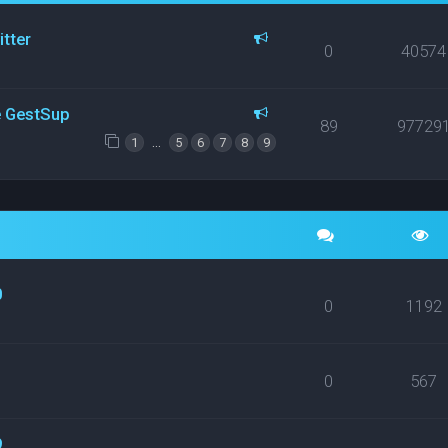
itter
0
40574
ce GestSup
89
97729
…
1
5
6
7
8
9
0
0
1192
0
567
9