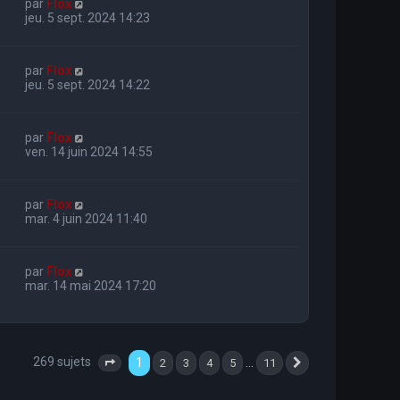
par
Flox
jeu. 5 sept. 2024 14:23
par
Flox
jeu. 5 sept. 2024 14:22
par
Flox
ven. 14 juin 2024 14:55
par
Flox
mar. 4 juin 2024 11:40
par
Flox
mar. 14 mai 2024 17:20
269 sujets
1
…
2
3
4
5
11
Page
1
sur
11
Suivante