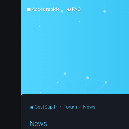
Accès rapide
FAQ
GestSup.fr
Forum
News
News