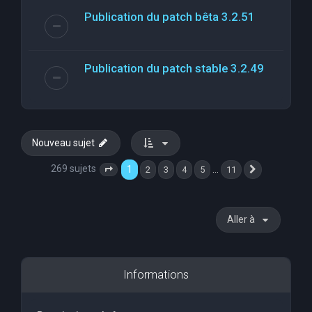
Publication du patch bêta 3.2.51
Publication du patch stable 3.2.49
Nouveau sujet
269 sujets
1
…
2
3
4
5
11
Page
1
sur
11
Suivante
Aller à
Informations