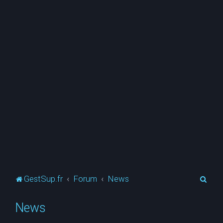
R
GestSup.fr
Forum
News
e
News
c
h