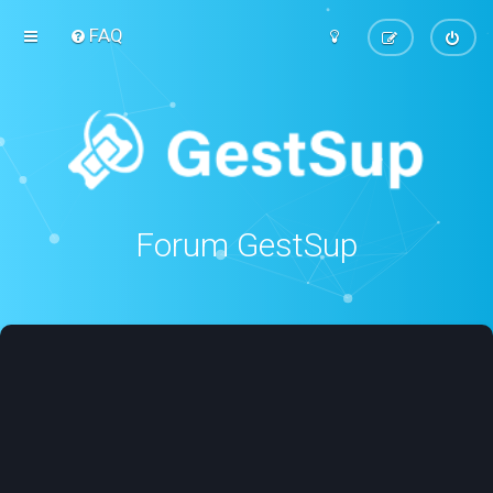
FAQ
Forum GestSup