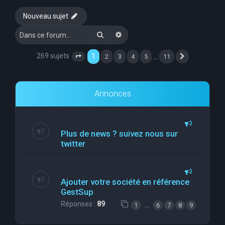
e
Nouveau sujet
r
Rechercher
Recherche avancée
c
h
269 sujets
1
…
2
3
4
5
11
Page
1
sur
11
Suivante
e
r
Annonces
Plus de news ? suivez nous sur
twitter
Ajouter votre société en référence
GestSup
Réponses :
89
…
1
6
7
8
9