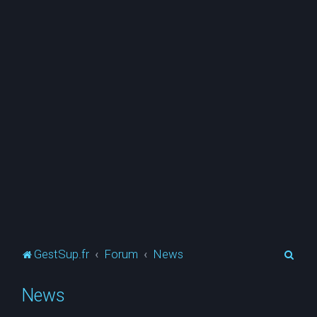
R
GestSup.fr
Forum
News
e
News
c
h