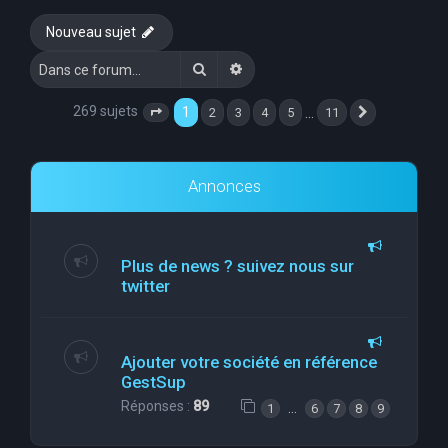
e
Nouveau sujet
r
Rechercher
Recherche avancée
c
h
269 sujets
1
…
2
3
4
5
11
Page
1
sur
11
Suivante
e
r
Annonces
Plus de news ? suivez nous sur
twitter
Ajouter votre société en référence
GestSup
Réponses :
89
…
1
6
7
8
9