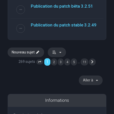
Publication du patch bêta 3.2.51
Publication du patch stable 3.2.49
Nouveau sujet
269 sujets
1
…
2
3
4
5
11
Page
1
sur
11
Suivante
Aller à
Informations