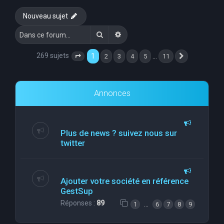
e
Nouveau sujet
r
Rechercher
Recherche avancée
c
h
269 sujets
1
…
2
3
4
5
11
Page
1
sur
11
Suivante
e
r
Annonces
Plus de news ? suivez nous sur
twitter
Ajouter votre société en référence
GestSup
Réponses :
89
…
1
6
7
8
9