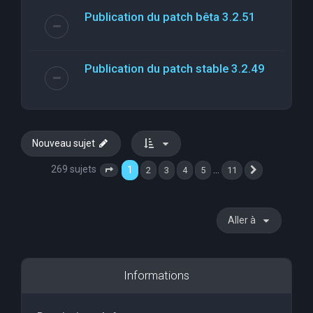
Publication du patch bêta 3.2.51
Publication du patch stable 3.2.49
Nouveau sujet
269 sujets
1
…
2
3
4
5
11
Page
1
sur
11
Suivante
Aller à
Informations