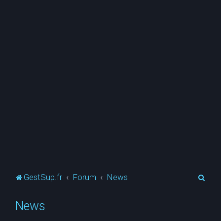
R
GestSup.fr
Forum
News
e
News
c
h