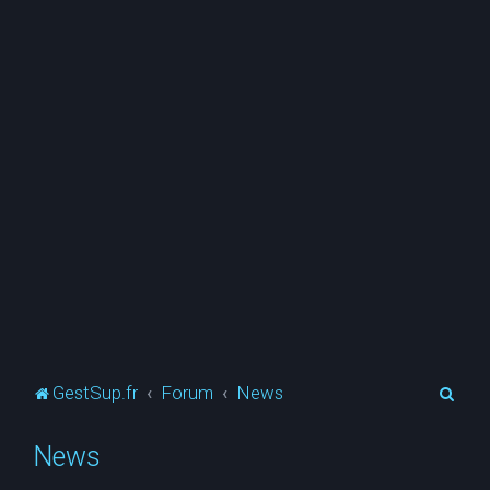
R
GestSup.fr
Forum
News
e
News
c
h