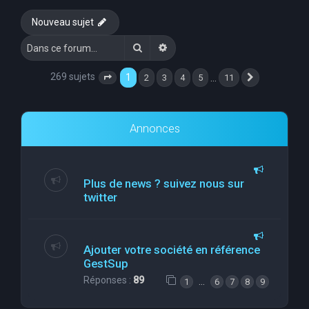
e
Nouveau sujet
r
Rechercher
Recherche avancée
c
h
269 sujets
1
…
2
3
4
5
11
Page
1
sur
11
Suivante
e
r
Annonces
Plus de news ? suivez nous sur
twitter
Ajouter votre société en référence
GestSup
Réponses :
89
…
1
6
7
8
9