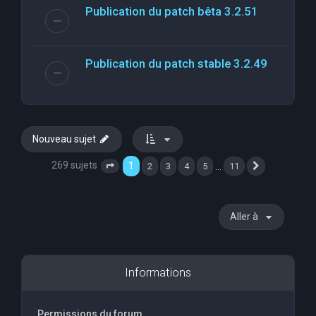
Publication du patch bêta 3.2.51
Publication du patch stable 3.2.49
Nouveau sujet
269 sujets
1
…
2
3
4
5
11
Page
1
sur
11
Suivante
Aller à
Informations
Permissions du forum