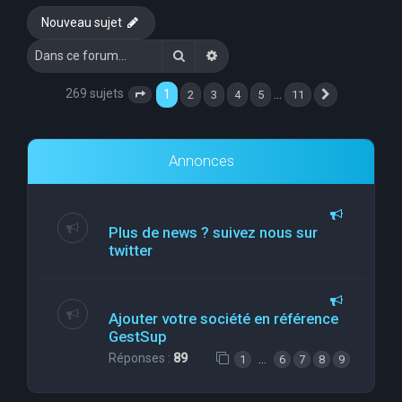
Nouveau sujet
Rechercher
Recherche avancée
269 sujets
1
…
2
3
4
5
11
Page
1
sur
11
Suivante
Annonces
Plus de news ? suivez nous sur
twitter
Ajouter votre société en référence
GestSup
Réponses :
89
…
1
6
7
8
9