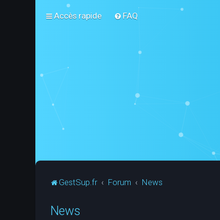
Accès rapide
FAQ
GestSup.fr
Forum
News
News