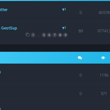
itter
0
40578
ce GestSup
89
97741
…
1
5
6
7
8
9
0
0
1196
0
571
9