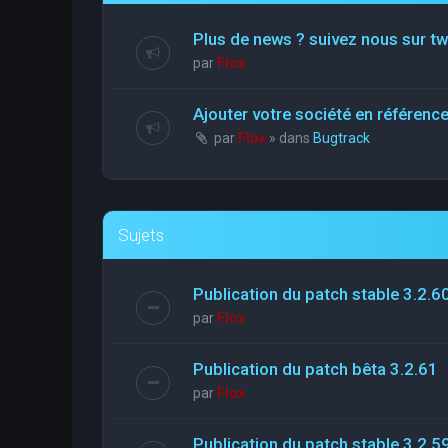
Plus de news ? suivez nous sur tw
par
Flox
Ajouter votre société en référen
par
Flox
» dans
Bugtrack
Sujets
Publication du patch stable 3.2.6
par
Flox
Publication du patch bêta 3.2.61
par
Flox
Publication du patch stable 3.2.5