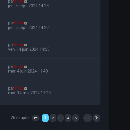
par
Flox
jeu. 5 sept. 2024 14:23
par
Flox
jeu. 5 sept. 2024 14:22
par
Flox
ven. 14 juin 2024 14:55
par
Flox
mar. 4 juin 2024 11:40
par
Flox
mar. 14 mai 2024 17:20
269 sujets
1
…
2
3
4
5
11
Page
1
sur
11
Suivante