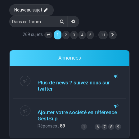
e
Nouveau sujet
r
Rechercher
Recherche avancée
c
h
269 sujets
1
…
2
3
4
5
11
Page
1
sur
11
Suivante
e
r
Annonces
Plus de news ? suivez nous sur
twitter
Ajouter votre société en référence
GestSup
Réponses :
89
…
1
6
7
8
9