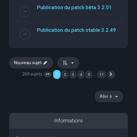
Publication du patch bêta 3.2.51
Publication du patch stable 3.2.49
Nouveau sujet
269 sujets
1
…
2
3
4
5
11
Page
1
sur
11
Suivante
Aller à
Informations