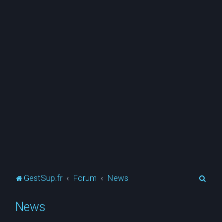
R
GestSup.fr
Forum
News
e
News
c
h