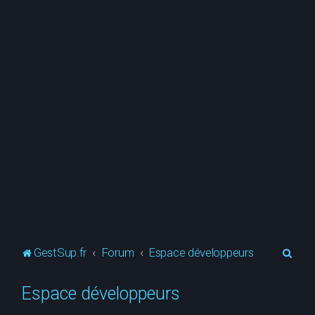
R
GestSup.fr
Forum
Espace développeurs
e
Espace développeurs
c
h