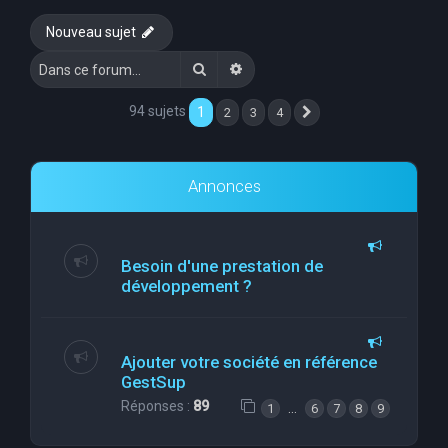
e
Nouveau sujet
r
Rechercher
Recherche avancée
c
h
94 sujets
1
2
3
4
Suivante
e
r
Annonces
Besoin d'une prestation de
développement ?
Ajouter votre société en référence
GestSup
Réponses :
89
…
1
6
7
8
9