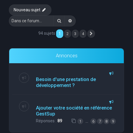
e
Nouveau sujet
r
Rechercher
Recherche avancée
c
h
94 sujets
1
2
3
4
Suivante
e
r
Annonces
Besoin d'une prestation de
développement ?
Ajouter votre société en référence
GestSup
Réponses :
89
…
1
6
7
8
9