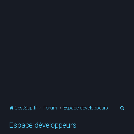
R
GestSup.fr
Forum
Espace développeurs
e
Espace développeurs
c
h