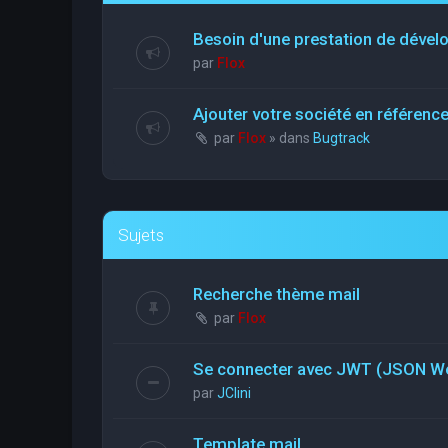
Besoin d'une prestation de déve
par
Flox
Ajouter votre société en référen
par
Flox
» dans
Bugtrack
Sujets
Recherche thème mail
par
Flox
Se connecter avec JWT (JSON W
par
JClini
Template mail