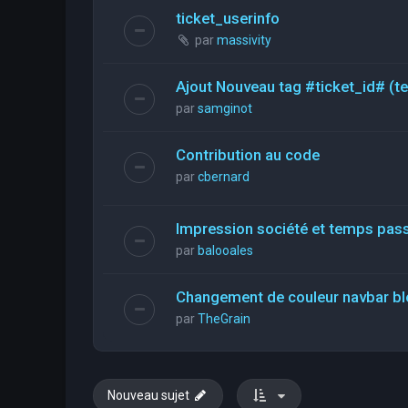
ticket_userinfo
par
massivity
Ajout Nouveau tag #ticket_id# (t
par
samginot
Contribution au code
par
cbernard
Impression société et temps pas
par
balooales
Changement de couleur navbar bl
par
TheGrain
Nouveau sujet