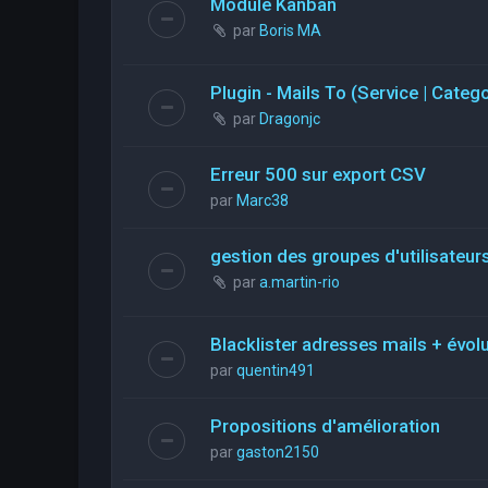
Module Kanban
par
Boris MA
Plugin - Mails To (Service | Categ
par
Dragonjc
Erreur 500 sur export CSV
par
Marc38
gestion des groupes d'utilisateurs
par
a.martin-rio
Blacklister adresses mails + évol
par
quentin491
Propositions d'amélioration
par
gaston2150