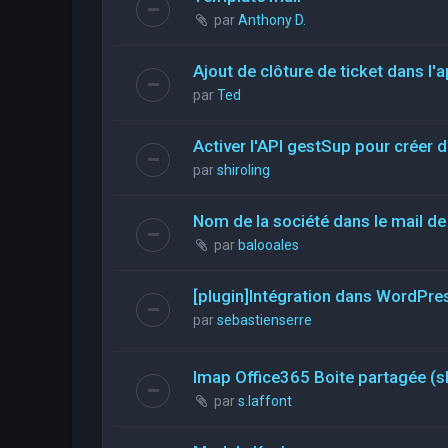
par
Anthony D.
Ajout de clôture de ticket dans l'a
par
Ted
Activer l'API gestSup pour créer d
par
shiroling
Nom de la société dans le mail de 
par
balooales
[plugin]Intégration dans WordPre
par
sebastienserre
Imap Office365 Boite partagée (s
par
s.laffont