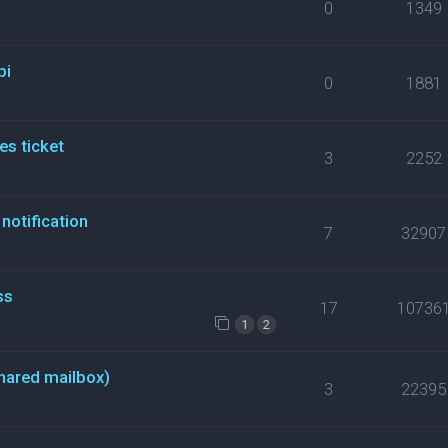
0
1349
pi
0
1881
es ticket
3
2252
notification
7
32907
ss
17
10736
1
2
hared mailbox)
3
22395