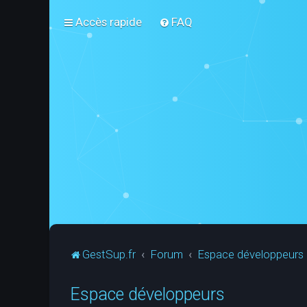
Accès rapide
FAQ
GestSup.fr
Forum
Espace développeurs
Espace développeurs