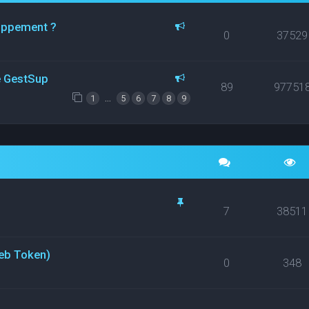
loppement ?
0
37529
ce GestSup
89
97751
…
1
5
6
7
8
9
7
38511
eb Token)
0
348