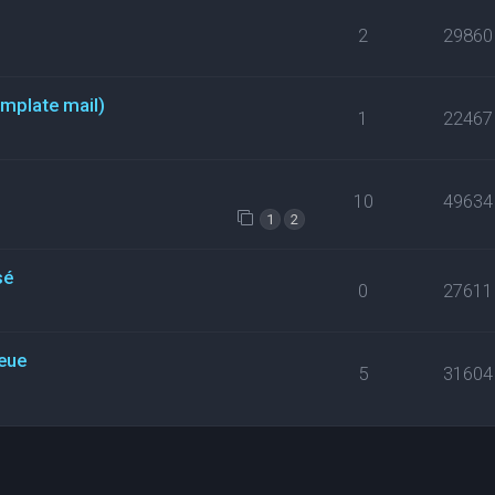
2
29860
emplate mail)
1
22467
10
49634
1
2
sé
0
27611
eue
5
31604