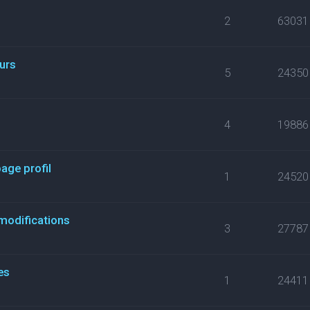
2
63031
eurs
5
24350
s
4
19886
ge profil
1
24520
modifications
3
27787
es
1
24411