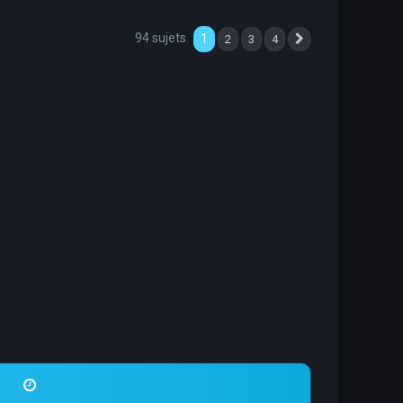
94 sujets
1
2
3
4
Suivante