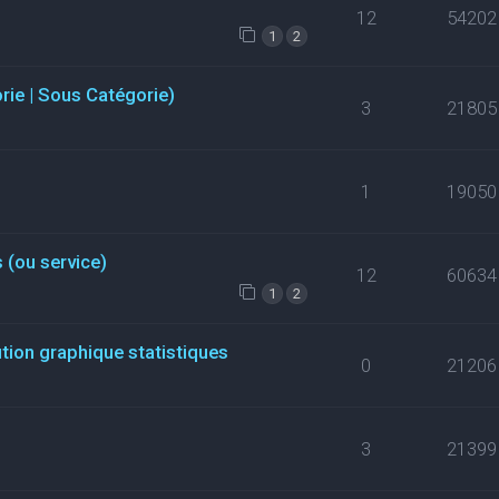
12
54202
1
2
orie | Sous Catégorie)
3
21805
1
19050
 (ou service)
12
60634
1
2
ution graphique statistiques
0
21206
3
21399