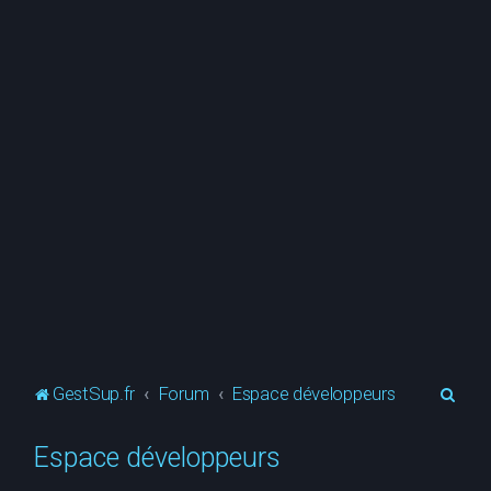
R
GestSup.fr
Forum
Espace développeurs
e
Espace développeurs
c
h