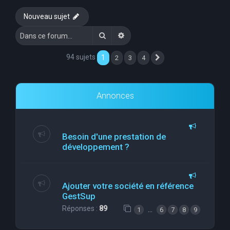
e
Nouveau sujet
r
Rechercher
Recherche avancée
c
h
94 sujets
1
2
3
4
Suivante
e
r
Annonces
Besoin d'une prestation de
développement ?
Ajouter votre société en référence
GestSup
Réponses :
89
…
1
6
7
8
9