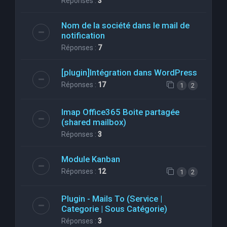
Réponses :
3
Nom de la société dans le mail de
notification
Réponses :
7
[plugin]Intégration dans WordPress
Réponses :
17
1
2
Imap Office365 Boite partagée
(shared mailbox)
Réponses :
3
Module Kanban
Réponses :
12
1
2
Plugin - Mails To (Service |
Categorie | Sous Catégorie)
Réponses :
3