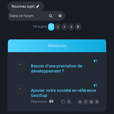
Nouveau sujet
Rechercher
Recherche avancée
94 sujets
1
2
3
4
Suivante
Annonces
Besoin d'une prestation de
développement ?
Ajouter votre société en référence
GestSup
Réponses :
89
…
1
6
7
8
9