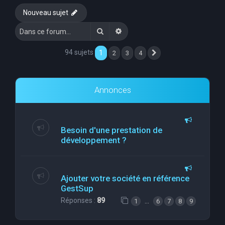
Nouveau sujet
Rechercher
Recherche avancée
94 sujets
1
2
3
4
Suivante
Annonces
Besoin d'une prestation de
développement ?
Ajouter votre société en référence
GestSup
Réponses :
89
…
1
6
7
8
9