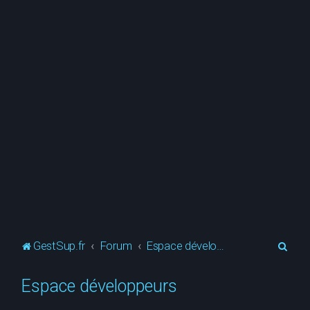
R
GestSup.fr
Forum
Espace développeurs
e
Espace développeurs
c
h