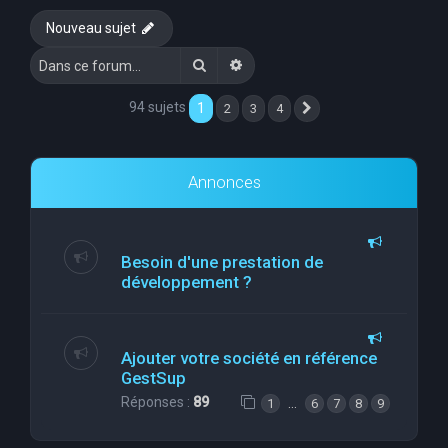
e
Nouveau sujet
r
Rechercher
Recherche avancée
c
h
94 sujets
1
2
3
4
Suivante
e
r
Annonces
Besoin d'une prestation de
développement ?
Ajouter votre société en référence
GestSup
Réponses :
89
…
1
6
7
8
9