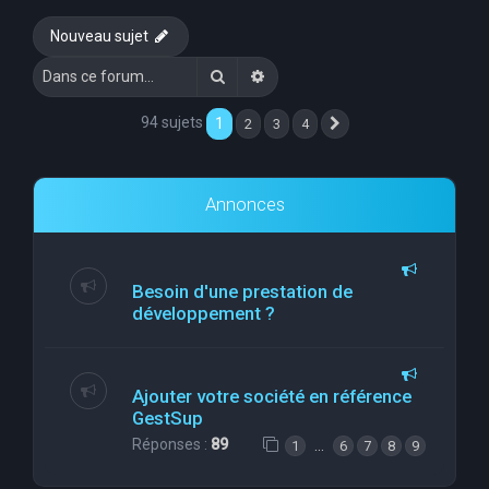
e
Nouveau sujet
r
Rechercher
Recherche avancée
c
h
94 sujets
1
2
3
4
Suivante
e
r
Annonces
Besoin d'une prestation de
développement ?
Ajouter votre société en référence
GestSup
Réponses :
89
…
1
6
7
8
9