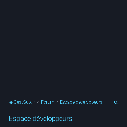
R
GestSup.fr
Forum
Espace développeurs
e
Espace développeurs
c
h