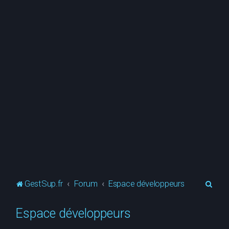
R
GestSup.fr
Forum
Espace développeurs
e
Espace développeurs
c
h