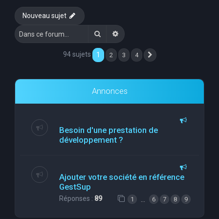
e
Nouveau sujet
r
Rechercher
Recherche avancée
c
h
94 sujets
1
2
3
4
Suivante
e
r
Annonces
Besoin d'une prestation de
développement ?
Ajouter votre société en référence
GestSup
Réponses :
89
…
1
6
7
8
9