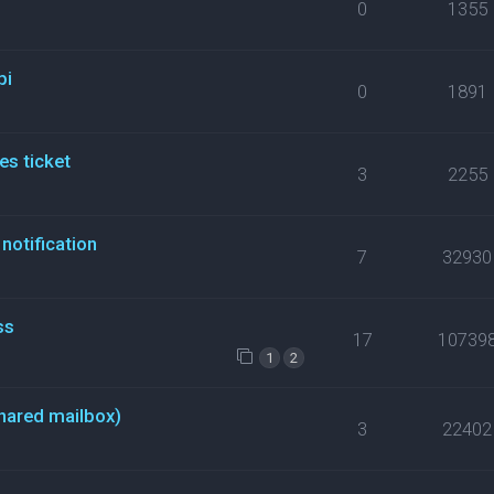
0
1355
pi
0
1891
es ticket
3
2255
notification
7
32930
ss
17
10739
1
2
hared mailbox)
3
22402