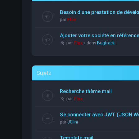
Besoin d'une prestation de déve
par
Flox
Ajouter votre société en référen
par
Flox
» dans
Bugtrack
Sujets
Recherche thème mail
par
Flox
Se connecter avec JWT (JSON W
par
JClini
Template mail