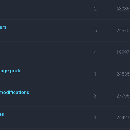
2
63086
eurs
5
24370
s
4
19897
ge profil
1
24535
modifications
3
27796
es
1
24427