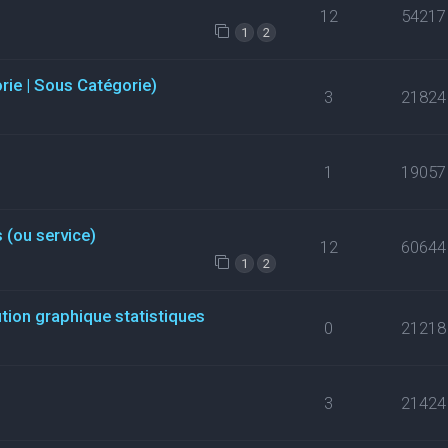
12
54217
1
2
orie | Sous Catégorie)
3
21824
1
19057
 (ou service)
12
60644
1
2
ution graphique statistiques
0
21218
3
21424