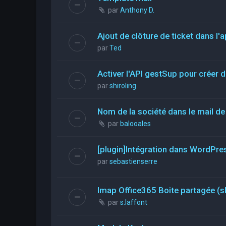
par
Anthony D.
Ajout de clôture de ticket dans l'a
par
Ted
Activer l'API gestSup pour créer d
par
shiroling
Nom de la société dans le mail de 
par
balooales
[plugin]Intégration dans WordPre
par
sebastienserre
Imap Office365 Boite partagée (s
par
s.laffont