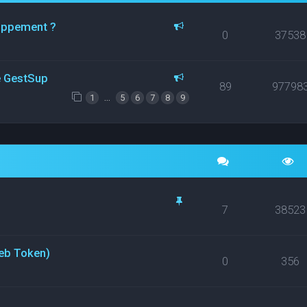
loppement ?
0
37538
ce GestSup
89
97798
…
1
5
6
7
8
9
7
38523
eb Token)
0
356