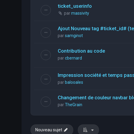
ticket_userinfo
par
massivity
Ajout Nouveau tag #ticket_id# (t
par
samginot
Contribution au code
par
cbernard
Impression société et temps pas
par
balooales
Changement de couleur navbar bl
par
TheGrain
Nouveau sujet