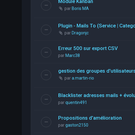
Module Kanban
par
Boris MA
Plugin - Mails To (Service | Categ
par
Dragonjc
Erreur 500 sur export CSV
par
Marc38
gestion des groupes d'utilisateurs
par
a.martin-rio
Blacklister adresses mails + évol
par
quentin491
Propositions d'amélioration
par
gaston2150