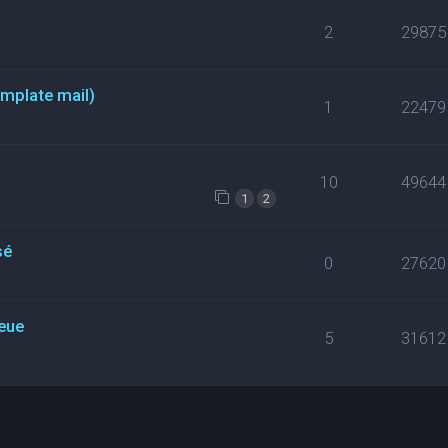
2
29875
emplate mail)
1
22479
10
49644
1
2
sé
0
27620
eue
5
31612