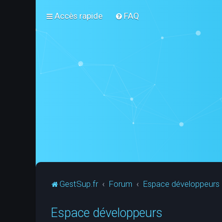
Accès rapide
FAQ
GestSup.fr
Forum
Espace développeurs
Espace développeurs