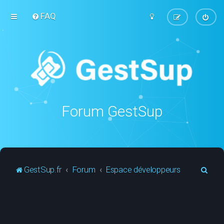
FAQ
Forum GestSup
R
GestSup.fr
Forum
Espace développeurs
e
c
h