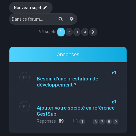
Nouveau sujet
Rechercher
Recherche avancée
94 sujets
1
2
3
4
Suivante
Annonces
Besoin d'une prestation de
développement ?
Ajouter votre société en référence
GestSup
Réponses :
89
…
1
6
7
8
9