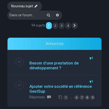
Nouveau sujet
Rechercher
Recherche avancée
94 sujets
1
2
3
4
Suivante
Annonces
Besoin d'une prestation de
développement ?
Ajouter votre société en référence
GestSup
Réponses :
89
…
1
6
7
8
9