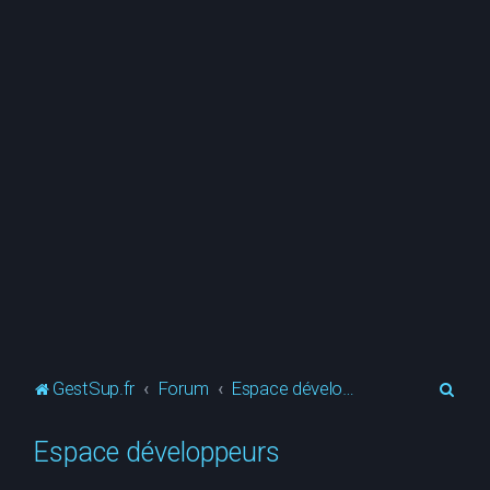
R
GestSup.fr
Forum
Espace développeurs
e
Espace développeurs
c
h