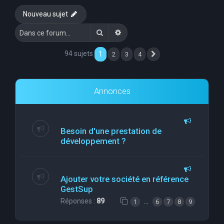
e
Nouveau sujet
r
Rechercher
Recherche avancée
c
h
94 sujets
1
2
3
4
Suivante
e
r
Annonces
Besoin d'une prestation de
développement ?
Ajouter votre société en référence
GestSup
Réponses :
89
…
1
6
7
8
9