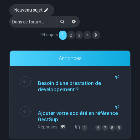
e
Nouveau sujet
r
Rechercher
Recherche avancée
c
h
94 sujets
1
2
3
4
Suivante
e
r
Annonces
Besoin d'une prestation de
développement ?
Ajouter votre société en référence
GestSup
Réponses :
89
…
1
6
7
8
9