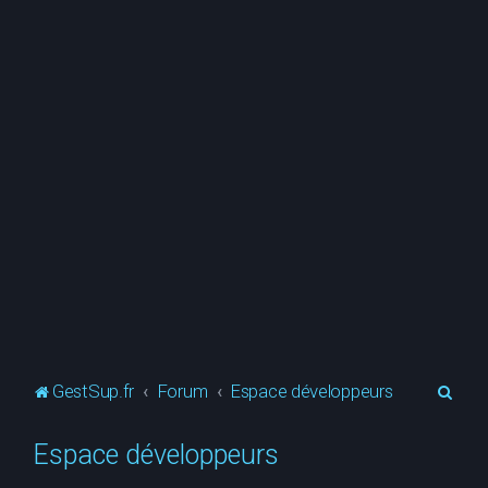
R
GestSup.fr
Forum
Espace développeurs
e
Espace développeurs
c
h