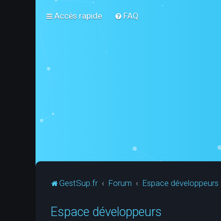
Accès rapide
FAQ
GestSup.fr
Forum
Espace développeurs
Espace développeurs