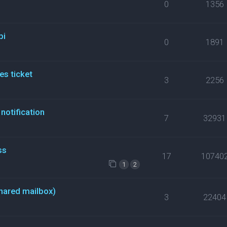
0
1356
pi
0
1891
es ticket
3
2256
notification
7
32931
ss
17
10740
1
2
hared mailbox)
3
22404