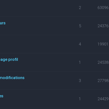
2
63096
eurs
5
24376
s
4
19901
ge profil
1
24538
modifications
3
27798
es
1
24429