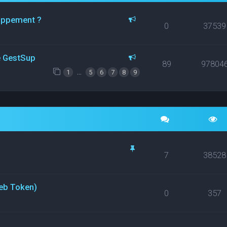
loppement ?
0
37539
ce GestSup
89
97804
…
1
5
6
7
8
9
7
38528
eb Token)
0
357