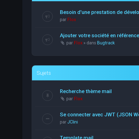
Besoin d'une prestation de déve
par
Flox
Ajouter votre société en référen
par
Flox
» dans
Bugtrack
Sujets
Recherche thème mail
par
Flox
Se connecter avec JWT (JSON W
par
JClini
Template mail