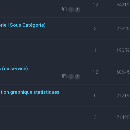
12
54219
1
2
orie | Sous Catégorie)
3
21826
1
19059
 (ou service)
12
60645
1
2
ution graphique statistiques
0
21219
3
21425