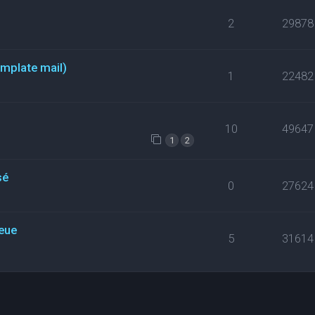
2
29878
emplate mail)
1
22482
10
49647
1
2
sé
0
27624
eue
5
31614