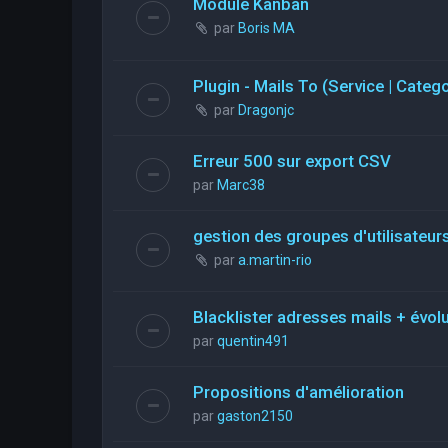
Module Kanban
par
Boris MA
Plugin - Mails To (Service | Categ
par
Dragonjc
Erreur 500 sur export CSV
par
Marc38
gestion des groupes d'utilisateurs
par
a.martin-rio
Blacklister adresses mails + évol
par
quentin491
Propositions d'amélioration
par
gaston2150