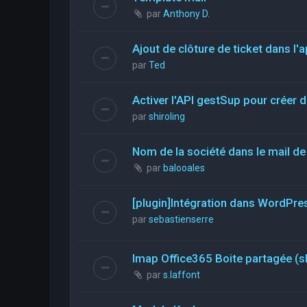
par
Anthony D.
Ajout de clôture de ticket dans l'a
par
Ted
Activer l'API gestSup pour créer d
par
shiroling
Nom de la société dans le mail de 
par
balooales
[plugin]Intégration dans WordPre
par
sebastienserre
Imap Office365 Boite partagée (s
par
s.laffont