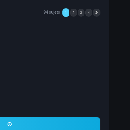
94 sujets
1
2
3
4
Suivante