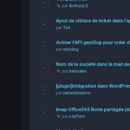
par
Anthony D.
Ajout de clôture de ticket dans l'a
par
Ted
Activer l'API gestSup pour créer d
par
shiroling
Nom de la société dans le mail de 
par
balooales
[plugin]Intégration dans WordPre
par
sebastienserre
Imap Office365 Boite partagée (s
par
s.laffont