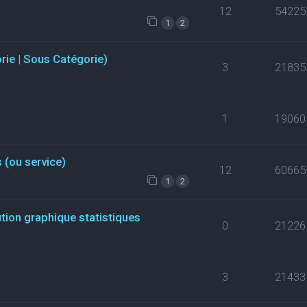
12
54225
1
2
orie | Sous Catégorie)
3
21835
1
19060
 (ou service)
12
60665
1
2
ution graphique statistiques
0
21226
3
21433