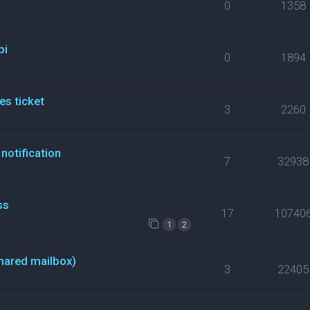
0
1358
pi
0
1894
es ticket
3
2260
notification
7
32938
ss
17
10740
1
2
hared mailbox)
3
22405