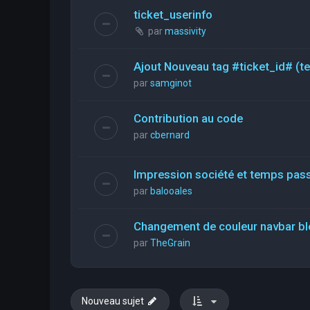
ticket_userinfo
par
massivity
Ajout Nouveau tag #ticket_id# (t
par
samginot
Contribution au code
par
cbernard
Impression société et temps pas
par
balooales
Changement de couleur navbar bl
par
TheGrain
Nouveau sujet