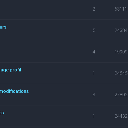
2
63111
eurs
5
24384
s
4
19909
ge profil
1
24545
modifications
3
27802
es
1
24432