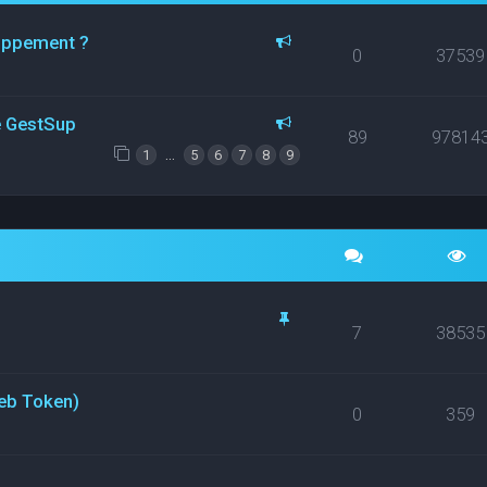
loppement ?
0
37539
ce GestSup
89
97814
…
1
5
6
7
8
9
7
38535
eb Token)
0
359