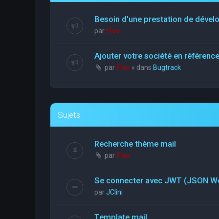
Besoin d'une prestation de déve
par
Flox
Ajouter votre société en référen
par
Flox
» dans
Bugtrack
Sujets
Recherche thème mail
par
Flox
Se connecter avec JWT (JSON W
par
JClini
Template mail