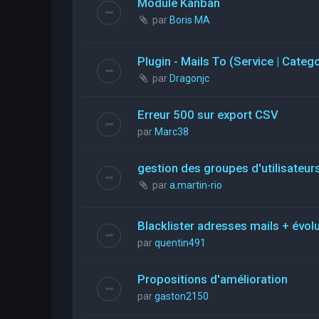
Module Kanban
par
Boris MA
Plugin - Mails To (Service | Categ
par
Dragonjc
Erreur 500 sur export CSV
par
Marc38
gestion des groupes d'utilisateurs
par
a.martin-rio
Blacklister adresses mails + évol
par
quentin491
Propositions d'amélioration
par
gaston2150