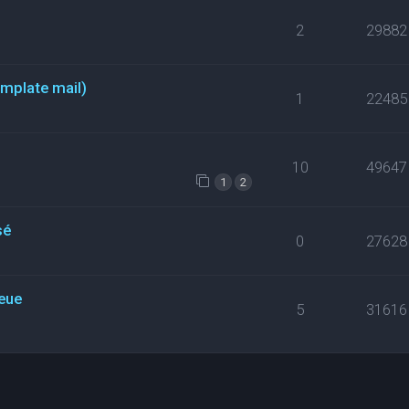
2
29882
emplate mail)
1
22485
10
49647
1
2
sé
0
27628
eue
5
31616