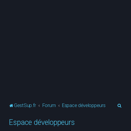
R
GestSup.fr
Forum
Espace développeurs
e
Espace développeurs
c
h