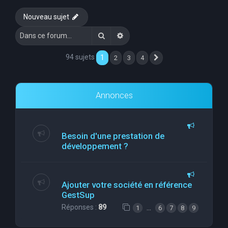
e
Nouveau sujet
r
Rechercher
Recherche avancée
c
h
94 sujets
1
2
3
4
Suivante
e
r
Annonces
Besoin d'une prestation de
développement ?
Ajouter votre société en référence
GestSup
Réponses :
89
…
1
6
7
8
9