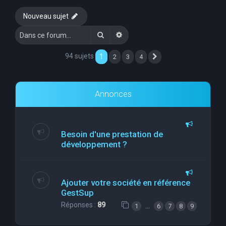
e
Nouveau sujet
r
Rechercher
Recherche avancée
c
h
94 sujets
1
2
3
4
Suivante
e
r
Annonces
Besoin d'une prestation de
développement ?
Ajouter votre société en référence
GestSup
Réponses :
89
…
1
6
7
8
9