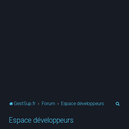
R
GestSup.fr
Forum
Espace développeurs
e
Espace développeurs
c
h