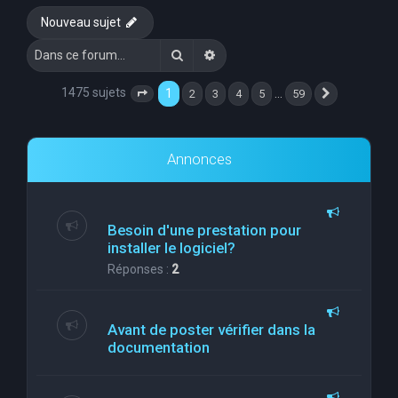
Nouveau sujet
Rechercher
Recherche avancée
1475 sujets
1
…
2
3
4
5
59
Page
1
sur
59
Suivante
Annonces
Besoin d'une prestation pour
installer le logiciel?
Réponses :
2
Avant de poster vérifier dans la
documentation