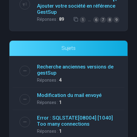
Ajouter votre société en référence
GestSup
Réponses :
89
…
1
6
7
8
9
Sujets
Recherche anciennes versions de
gestSup
Réponses :
4
Modification du mail envoyé
Réponses :
1
Error : SQLSTATE[08004] [1040]
Too many connections
Réponses :
1