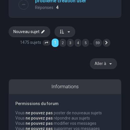
problème création user
Réponses :
4
Nouveau sujet
1475 sujets
1
…
2
3
4
5
59
Page
1
sur
59
Suivante
Aller à
Informations
Permissions du forum
Vous
ne pouvez pas
poster de nouveaux sujets
Vous
ne pouvez pas
répondre aux sujets
Vous
ne pouvez pas
modifier vos messages
Vous
ne pouvez pas
supprimer vos messages