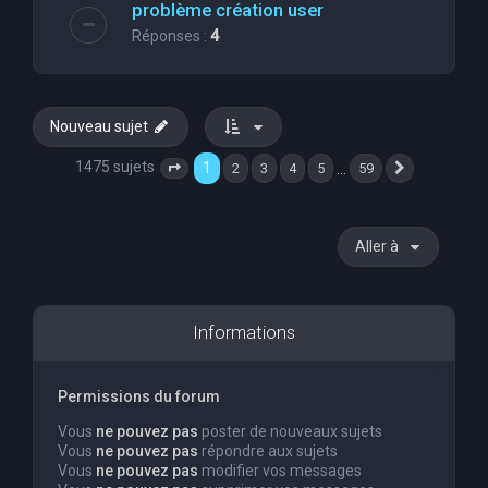
problème création user
Réponses :
4
Nouveau sujet
1475 sujets
1
…
2
3
4
5
59
Page
1
sur
59
Suivante
Aller à
Informations
Permissions du forum
Vous
ne pouvez pas
poster de nouveaux sujets
Vous
ne pouvez pas
répondre aux sujets
Vous
ne pouvez pas
modifier vos messages