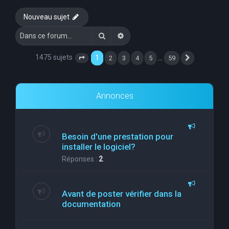
e
Nouveau sujet
r
Rechercher
Recherche avancée
c
h
1475 sujets
1
…
2
3
4
5
59
Page
1
sur
59
Suivante
e
r
Annonces
Besoin d'une prestation pour
installer le logiciel?
Réponses :
2
Avant de poster vérifier dans la
documentation