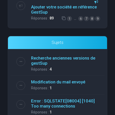
Ajouter votre société en référence
GestSup
Réponses :
89
…
1
6
7
8
9
Sujets
Recherche anciennes versions de
gestSup
Réponses :
4
Modification du mail envoyé
Réponses :
1
Error : SQLSTATE[08004] [1040]
Too many connections
Réponses :
1