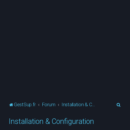
R
GestSup.fr
Forum
Installation & Configuration
e
Installation & Configuration
c
h