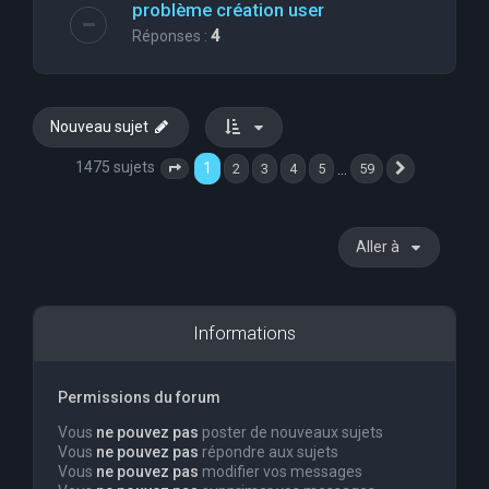
problème création user
Réponses :
4
Nouveau sujet
1475 sujets
1
…
2
3
4
5
59
Page
1
sur
59
Suivante
Aller à
Informations
Permissions du forum
Vous
ne pouvez pas
poster de nouveaux sujets
Vous
ne pouvez pas
répondre aux sujets
Vous
ne pouvez pas
modifier vos messages