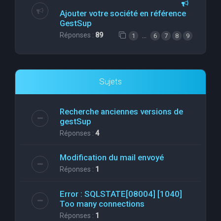
Ajouter votre société en référence
GestSup
Réponses :
89
…
1
6
7
8
9
Sujets
Recherche anciennes versions de
gestSup
Réponses :
4
Modification du mail envoyé
Réponses :
1
Error : SQLSTATE[08004] [1040]
Too many connections
Réponses :
1