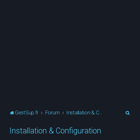
R
GestSup.fr
Forum
Installation & Configuration
e
Installation & Configuration
c
h