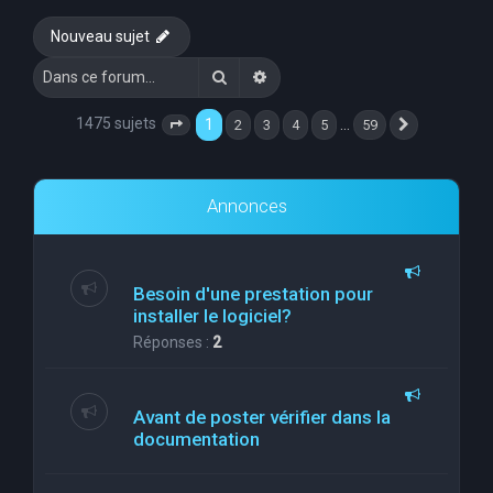
e
Nouveau sujet
r
Rechercher
Recherche avancée
c
h
1475 sujets
1
…
2
3
4
5
59
Page
1
sur
59
Suivante
e
r
Annonces
Besoin d'une prestation pour
installer le logiciel?
Réponses :
2
Avant de poster vérifier dans la
documentation