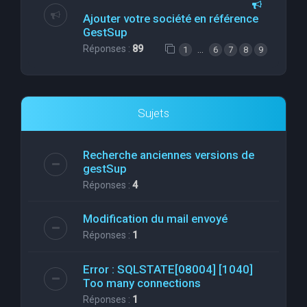
Ajouter votre société en référence
GestSup
Réponses :
89
…
1
6
7
8
9
Sujets
Recherche anciennes versions de
gestSup
Réponses :
4
Modification du mail envoyé
Réponses :
1
Error : SQLSTATE[08004] [1040]
Too many connections
Réponses :
1