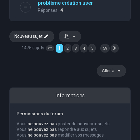
problème création user
Réponses :
4
Nouveau sujet
1475 sujets
1
…
2
3
4
5
59
Page
1
sur
59
Suivante
Aller à
Informations
Permissions du forum
Vous
ne pouvez pas
poster de nouveaux sujets
Vous
ne pouvez pas
répondre aux sujets
Vous
ne pouvez pas
modifier vos messages