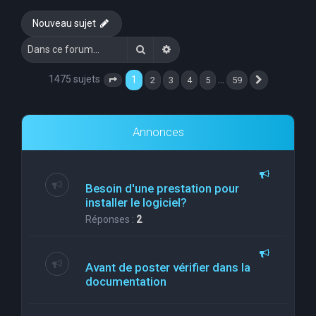
e
Nouveau sujet
r
Rechercher
Recherche avancée
c
h
1475 sujets
1
…
2
3
4
5
59
Page
1
sur
59
Suivante
e
r
Annonces
Besoin d'une prestation pour
installer le logiciel?
Réponses :
2
Avant de poster vérifier dans la
documentation