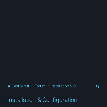
R
GestSup.fr
Forum
Installation & Configuration
e
Installation & Configuration
c
h