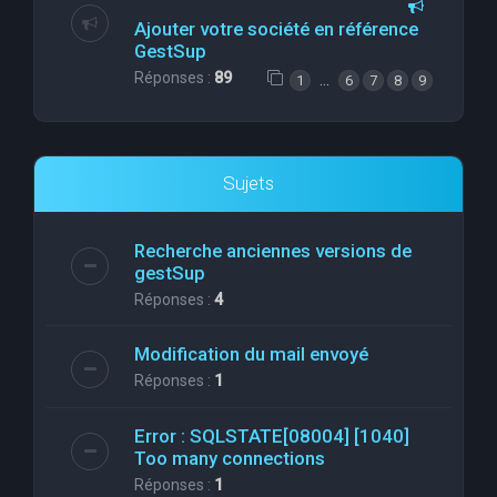
Ajouter votre société en référence
GestSup
Réponses :
89
…
1
6
7
8
9
Sujets
Recherche anciennes versions de
gestSup
Réponses :
4
Modification du mail envoyé
Réponses :
1
Error : SQLSTATE[08004] [1040]
Too many connections
Réponses :
1