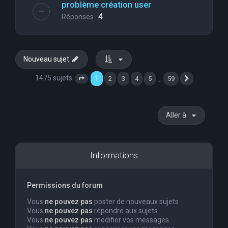
problème création user
Réponses :
4
Nouveau sujet
1475 sujets
1
…
2
3
4
5
59
Page
1
sur
59
Suivante
Aller à
Informations
Permissions du forum
Vous
ne pouvez pas
poster de nouveaux sujets
Vous
ne pouvez pas
répondre aux sujets
Vous
ne pouvez pas
modifier vos messages