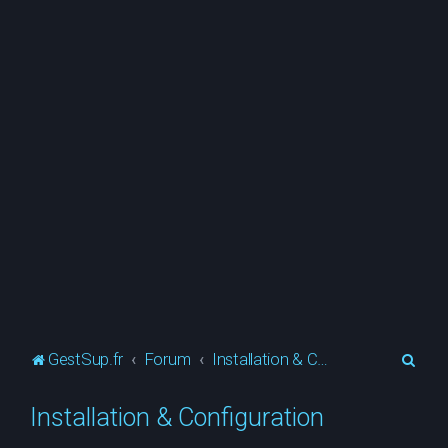
R
GestSup.fr
Forum
Installation & Configuration
e
Installation & Configuration
c
h