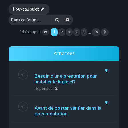
e
Nouveau sujet
r
Rechercher
Recherche avancée
c
h
1475 sujets
1
…
2
3
4
5
59
Page
1
sur
59
Suivante
e
r
Annonces
Besoin d'une prestation pour
installer le logiciel?
Réponses :
2
Avant de poster vérifier dans la
documentation