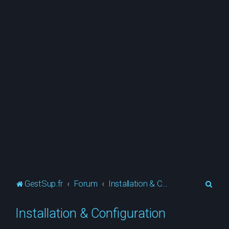
R
GestSup.fr
Forum
Installation & Configuration
e
Installation & Configuration
c
h