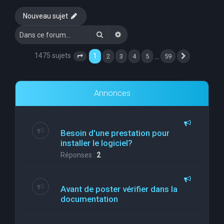
e
Nouveau sujet
r
Rechercher
Recherche avancée
c
h
1475 sujets
1
…
2
3
4
5
59
Page
1
sur
59
Suivante
e
r
Annonces
Besoin d'une prestation pour
installer le logiciel?
Réponses :
2
Avant de poster vérifier dans la
documentation