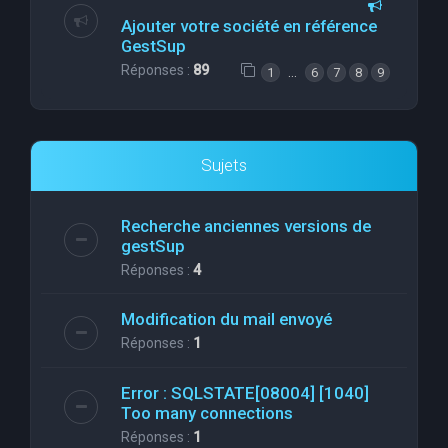
Ajouter votre société en référence
GestSup
Réponses :
89
…
1
6
7
8
9
Sujets
Recherche anciennes versions de
gestSup
Réponses :
4
Modification du mail envoyé
Réponses :
1
Error : SQLSTATE[08004] [1040]
Too many connections
Réponses :
1