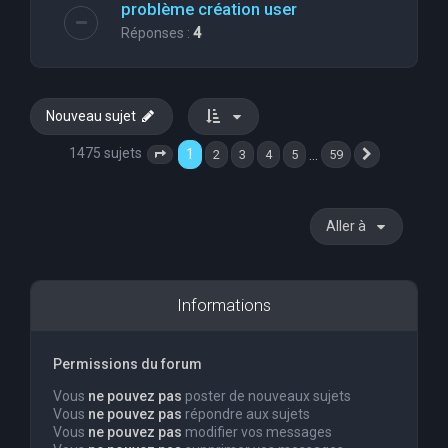
problème création user
Réponses :
4
Nouveau sujet
1475 sujets
1
…
2
3
4
5
59
Page
1
sur
59
Suivante
Aller à
Informations
Permissions du forum
Vous
ne pouvez pas
poster de nouveaux sujets
Vous
ne pouvez pas
répondre aux sujets
Vous
ne pouvez pas
modifier vos messages